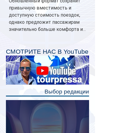
Обновленный формат сохранит
привычную вместимость и
доступную стоимость поездок,
однако предложит пассажирам
значительно больше комфорта и
личного пространства. Серийное
производство новых вагонов
планируется начать в 2027 году.
СМОТРИТЕ НАС В YouTube
Одним из главных нововведений
станут индивидуальные шторки у
каждого спального места. Они
позволят пассажирам закрыть свою
полку во время сна или отдыха,
Выбор редакции
создав ощуще