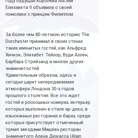
году будущая королева Англии 
Елизавета II объявила о своей 
помолвке с принцем Филиппом.
За более чем 80-летнюю историю The 
Dorchester принимал в своих стенах 
таких именитых гостей, как Альфред 
Хичкок, Элизабет Тейлор, Вуди Аллен, 
Барбара Стрейзанд и многих других 
знаменитостей. 
Удивительным образом, здесь и 
сегодня царит непередаваемая 
атмосфера Лондона 30-х годов 
прошлого столетия. Все это ждет 
гостей в роскошных номерах, интерьер 
которых выполнен в стиле ар-деко, в 
изысканных ресторанах и барах, среди 
которых присутствует отмеченный 
тремя звездами Мишлен ресторан 
знаменитого Алена Дюкасса (Alain 