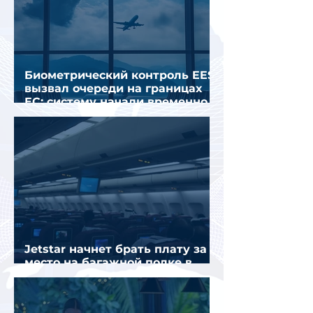
Биометрический контроль EES
вызвал очереди на границах
ЕС: систему начали временно
отключать
Jetstar начнет брать плату за
место на багажной полке в
салоне самолета