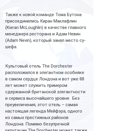
Также к новой команде Тома Бутона 
присоединились Киран Маклафлин 
(Kieran McLoughlin) в качестве главного 
менеджера ресторана и Адам Невин 
(Adam Nevin), который занял место су-
шефа.
Культовый отель The Dorchester 
расположился в элегантном особняке 
в самом сердце Лондона и вот уже 88 
лет может служить примером 
сдержанной британской элегантности 
и сервиса высочайшего уровня.  Без 
преувеличения, этот отель – самая 
настоящая легенда Мейфэра, одного 
из самых престижных районов 
Лондона. Помимо безупречной 
репутации The Dorchester может также 