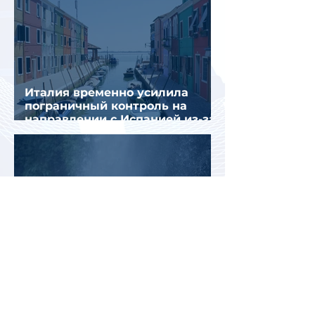
Италия временно усилила
пограничный контроль на
направлении с Испанией из-за
миграционного кризиса
Вьетнам на пути к
историческому рекорду: в 2026
году страну могут посетить
более миллиона российских
туристов