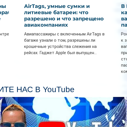
ны
AirTags, умные сумки и
В
ораб
литиевые батареи: что
к
е
разрешено и что запрещено в
в
авиакомпаниях
п
ентре
Авиапассажиры с включенным AirTags в
Ро
багаже узнали о том, разрешены ли
к 
крошечные устройства слежения на
ва
рейсах. Гаджет Apple был выпущен...
пр
ст
па
ко
Се
пл
ТЕ НАС В YouTube
гл
ин
сп
па
вр