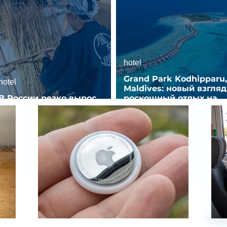
hotel
Grand Park Kodhipparu,
hotel
Maldives: новый взгляд
В России резко вырос
роскошный отдых на
спрос на отели без звезд
Мальдивах