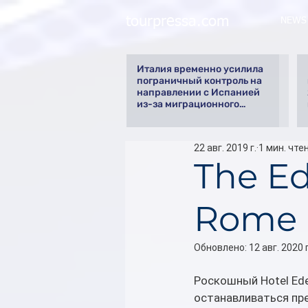
tourpressa.com
NEWS
Италия временно усилила
пограничный контроль на
направлении с Испанией
из-за миграционного
кризиса
22 авг. 2019 г.
1 мин. чте
The Ed
Rome
Обновлено:
12 авг. 2020 г
Роскошный Hotel Ede
останавливаться пр