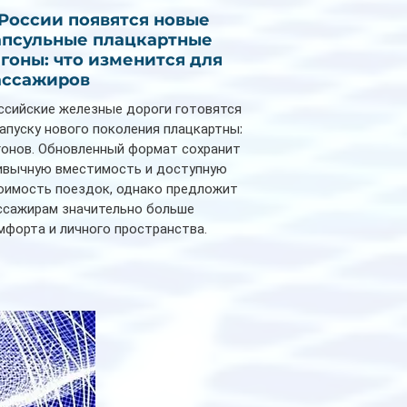
 России появятся новые
апсульные плацкартные
агоны: что изменится для
ассажиров
ссийские железные дороги готовятся
запуску нового поколения плацкартных
гонов. Обновленный формат сохранит
ивычную вместимость и доступную
оимость поездок, однако предложит
ссажирам значительно больше
мфорта и личного пространства.
рийное производство новых вагонов
анируется начать в 2027 году. Одним из
авных нововведений станут
дивидуальные шторки у каждого
ального места. Они позволят
ссажирам закрыть свою полку во
емя сна или отдыха, создав ощуще