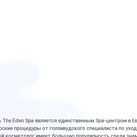
 The Eden Spa является единственным Spa-центром в Ев
ские процедуры от голливудского специалиста по уходу
ый косметолог имеет большую популярность среди знам