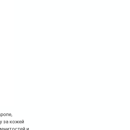
ропе, 
 за кожей 
енитостей и 