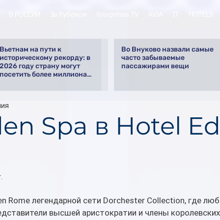
В РОССИИ
За Рубежом
tourpressa TV
AVIA
IT
HOTELS
Вьетнам на пути к
Во Внуково назвали самые
историческому рекорду: в
часто забываемые
2026 году страну могут
пассажирами вещи
посетить более миллиона
российских туристов
ния
en Spa в Hotel E
.
n Rome легендарной сети Dorchester Collection, где люб
едставители высшей аристократии и члены королевских 