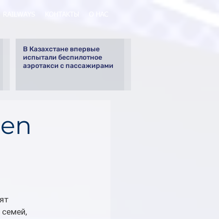
RAILWAYS
КОНТАКТЫ
О НАС
В Казахстане впервые
испытали беспилотное
аэротакси с пассажирами
den
ят 
семей, 