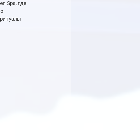
n Spa, где 
о 
-ритуалы 