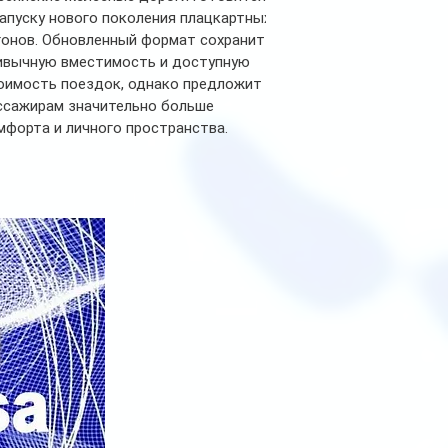
запуску нового поколения плацкартных
гонов. Обновленный формат сохранит
ивычную вместимость и доступную
оимость поездок, однако предложит
ссажирам значительно больше
мфорта и личного пространства.
рийное производство новых вагонов
анируется начать в 2027 году. Одним из
авных нововведений станут
дивидуальные шторки у каждого
ального места. Они позволят
ссажирам закрыть свою полку во
емя сна или отдыха, создав ощуще