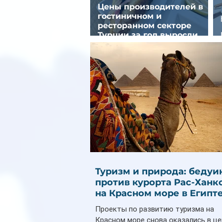
Цены производителей в
гостиничном и
ресторанном секторе
Турции за год выросли
почти на 32%
Туризм и природа: бедуи
против курорта Рас-Ханк
на Красном море в Египт
Проекты по развитию туризма на
Красном море снова оказались в ц