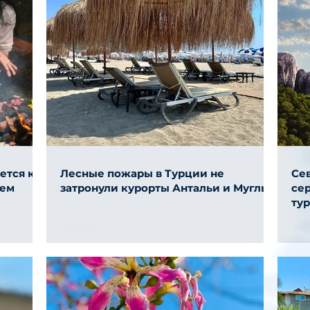
ется к
Лесные пожары в Турции не
Се
ием
затронули курорты Антальи и Муглы
се
ту