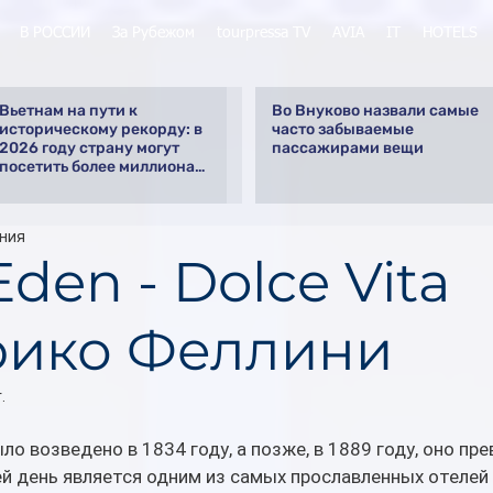
В РОССИИ
За Рубежом
tourpressa TV
AVIA
IT
HOTELS
Вьетнам на пути к
Во Внуково назвали самые
историческому рекорду: в
часто забываемые
2026 году страну могут
пассажирами вещи
посетить более миллиона
российских туристов
ения
Eden - Dolce Vita
ико Феллини
.
ло возведено в 1834 году, а позже, в 1889 году, оно пре
ей день является одним из самых прославленных отелей 