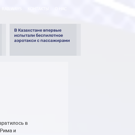
RAILWAYS
КОНТАКТЫ
О НАС
В Казахстане впервые
испытали беспилотное
аэротакси с пассажирами
вратилось в 
Рима и 