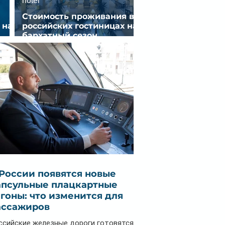
hotel
Стоимость проживания в
 на
российских гостиницах на
бархатный сезон
снизилась на 9%
 России появятся новые
апсульные плацкартные
агоны: что изменится для
ассажиров
ссийские железные дороги готовятся