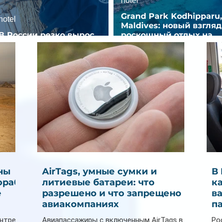
hotel
Grand Park Kodhipparu,
hotel
Maldives: новый взгляд
В России резко вырос
роскошный отдых на
спрос на отели без звезд
Мальдивах
ны
AirTags, умные сумки и
В
ораб
литиевые батареи: что
к
е
разрешено и что запрещено в
в
авиакомпаниях
п
ентре
Авиапассажиры с включенным AirTags в
Ро