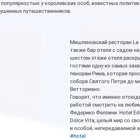
популярностью у королевских особ, известных политико
кушенных путешественников.
Мишленовский ресторан La T
также бар отеля с садом на 
шестом этаже отеля раскр
гостями одну из самых зах
панорам Рима, которая прос
собора Святого Петра до м
Витториано.
Говорят, что именно отсюда
работой смотреть на люби
Федерико Феллини. Hotel Ede
Dolce Vita, целый мир со св
и особой, непередаваемой 
#hotel