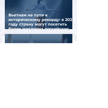
Вьетнам на пути к
историческому рекорду: в 2026
году страну могут посетить
более миллиона российских
туристов
Во Внуково назвали самые
часто забываемые
пассажирами вещи