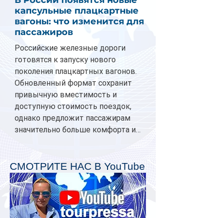
В России появятся новые
капсульные плацкартные
вагоны: что изменится для
пассажиров
Российские железные дороги
готовятся к запуску нового
поколения плацкартных вагонов.
Обновленный формат сохранит
привычную вместимость и
доступную стоимость поездок,
однако предложит пассажирам
значительно больше комфорта и
личного пространства. Серийное
производство новых вагонов
планируется начать в 2027 году.
СМОТРИТЕ НАС В YouTube
Одним из главных нововведений
станут индивидуальные шторки у
каждого спального места. Они
позволят пассажирам закрыть свою