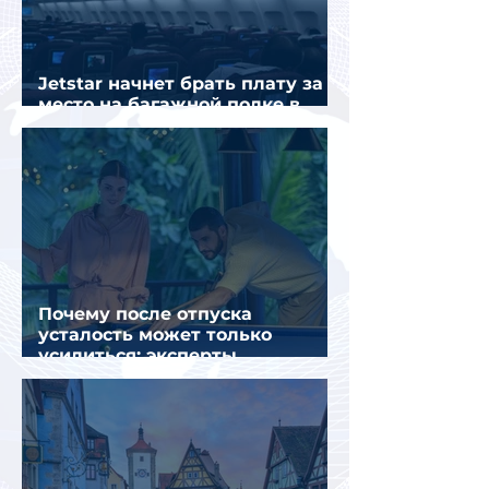
Jetstar начнет брать плату за
место на багажной полке в
салоне самолета
Почему после отпуска
усталость может только
усилиться: эксперты
объяснили причины