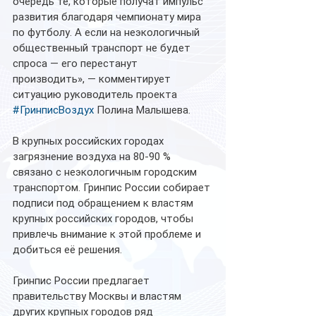
очередь те, которые получат импульс 
развития благодаря чемпионату мира 
по футболу. А если на неэкологичный 
общественный транспорт не будет 
спроса — его перестанут 
производить», — комментирует 
ситуацию руководитель проекта 
#ГринписВоздух
 Полина Малышева.
В крупных российских городах 
загрязнение воздуха на 80-90 % 
связано с неэкологичным городским 
транспортом. Гринпис России собирает 
подписи под обращением к властям 
крупных российских городов, чтобы 
привлечь внимание к этой проблеме и 
добиться её решения.
Гринпис России предлагает 
правительству Москвы и властям 
других крупных городов ряд 