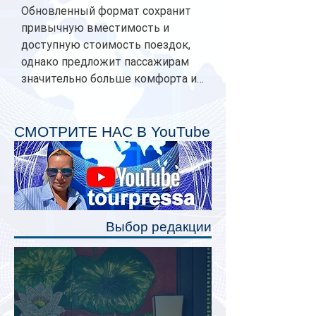
Обновленный формат сохранит
привычную вместимость и
доступную стоимость поездок,
однако предложит пассажирам
значительно больше комфорта и
личного пространства. Серийное
производство новых вагонов
планируется начать в 2027 году.
СМОТРИТЕ НАС В YouTube
Одним из главных нововведений
станут индивидуальные шторки у
каждого спального места. Они
позволят пассажирам закрыть свою
полку во время сна или отдыха,
Выбор редакции
создав ощуще