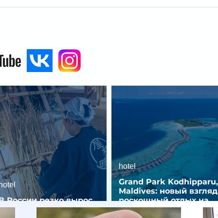
hotel
Grand Park Kodhipparu,
hotel
Maldives: новый взгляд
В России резко вырос
роскошный отдых на
спрос на отели без звезд
Мальдивах