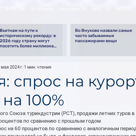
В РОССИИ
За Рубежом
tourpressa TV
AVIA
IT
HOTELS
Вьетнам на пути к
Во Внуково назвали самые
историческому рекорду: в
часто забываемые
2026 году страну могут
пассажирами вещи
посетить более миллиона
российских туристов
 мая 2024 г.
1 мин. чтения
я: спрос на куро
 на 100%
го Союза туриндустрии (РСТ), продажи летних туров в
процентов по сравнению с прошлым годом.
рос на 60 процентов по сравнению с аналогичным перио