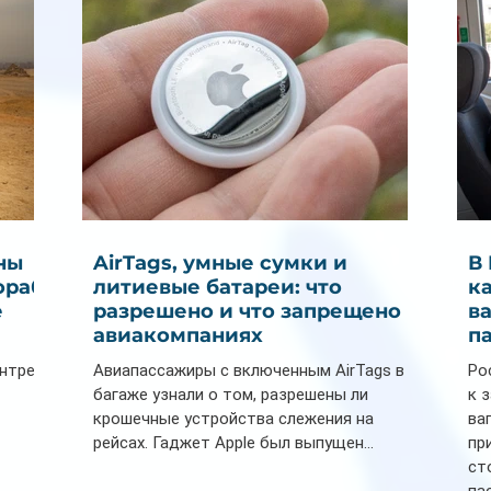
ны
AirTags, умные сумки и
В
ораб
литиевые батареи: что
к
е
разрешено и что запрещено в
в
авиакомпаниях
п
ентре
Авиапассажиры с включенным AirTags в
Ро
багаже узнали о том, разрешены ли
к 
крошечные устройства слежения на
ва
рейсах. Гаджет Apple был выпущен...
пр
ст