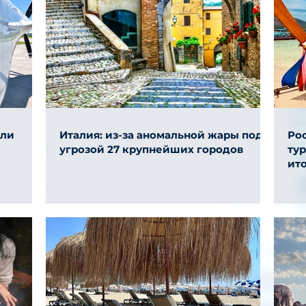
али
Италия: из-за аномальной жары под
Ро
угрозой 27 крупнейших городов
ту
ит