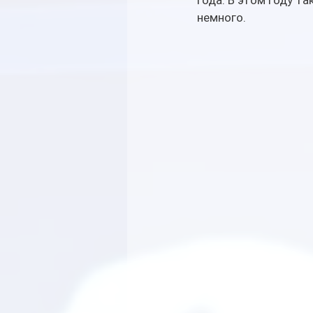
года. В этом году т
немного. 