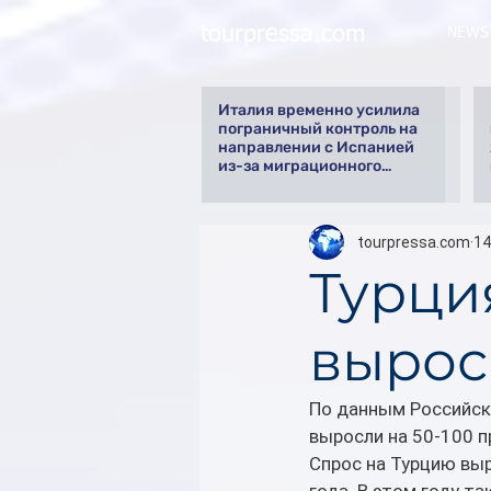
tourpressa.com
NEWS
Италия временно усилила
пограничный контроль на
направлении с Испанией
из-за миграционного
кризиса
tourpressa.com
14
Турци
вырос
По данным Российско
выросли на 50-100 
Спрос на Турцию вы