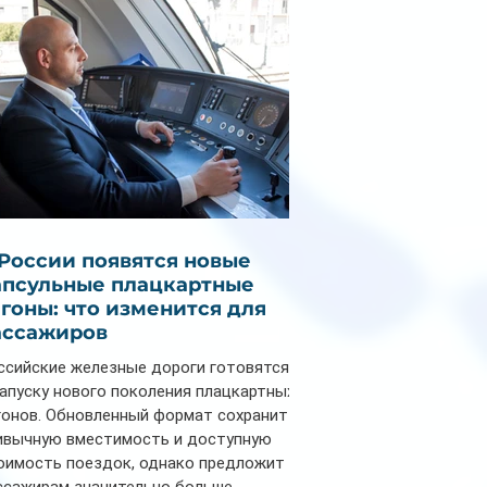
 России появятся новые
апсульные плацкартные
агоны: что изменится для
ассажиров
ссийские железные дороги готовятся
запуску нового поколения плацкартных
гонов. Обновленный формат сохранит
ивычную вместимость и доступную
оимость поездок, однако предложит