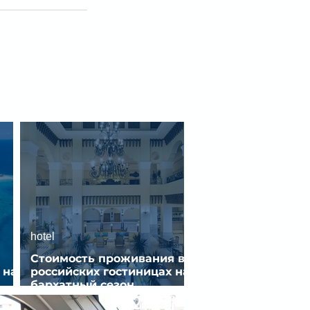
hotel
Стоимость проживания в
 на
российских гостиницах на
бархатный сезон
снизилась на 9%