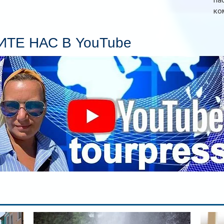
па
ко
Се
пл
ТЕ НАС В YouTube
гл
ин
сп
па
вр