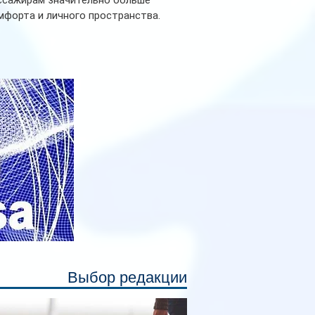
ссажирам значительно больше
мфорта и личного пространства.
рийное производство новых вагонов
анируется начать в 2027 году. Одним из
авных нововведений станут
дивидуальные шторки у каждого
ального места. Они позволят
ссажирам закрыть свою полку во
емя сна или отдыха, создав ощуще
Выбор редакции