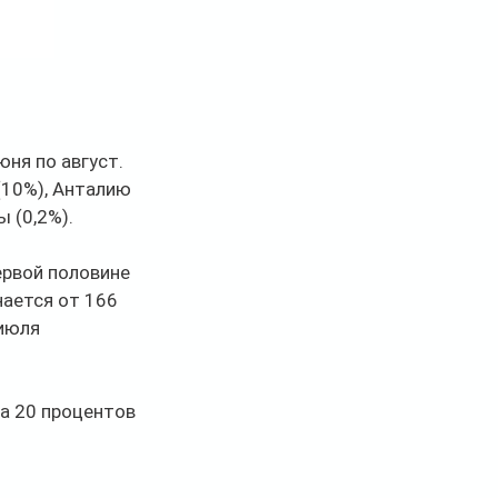
юня по август.
(10%), Анталию 
ы (0,2%).
рвой половине 
ается от 166 
июля 
а 20 процентов 