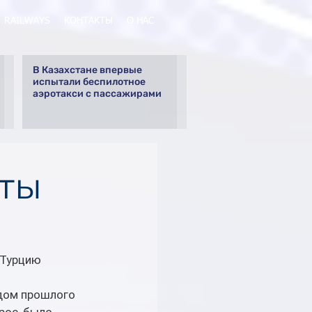
RAILWAYS
КОНТАКТЫ
О НАС
В Казахстане впервые
испытали беспилотное
аэротакси с пассажирами
рты
 Турцию 
дом прошлого 