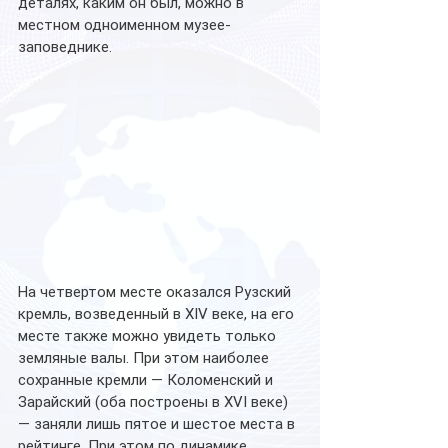
деталях, каким он был, можно в 
местном одноименном музее-
заповеднике.
На четвертом месте оказался Рузский 
кремль, возведенный в XIV веке, на его 
месте также можно увидеть только 
земляные валы. При этом наиболее 
сохранные кремли — Коломенский и 
Зарайский (оба построены в XVI веке) 
— заняли лишь пятое и шестое места в 
рейтинге. При этом по динамике 