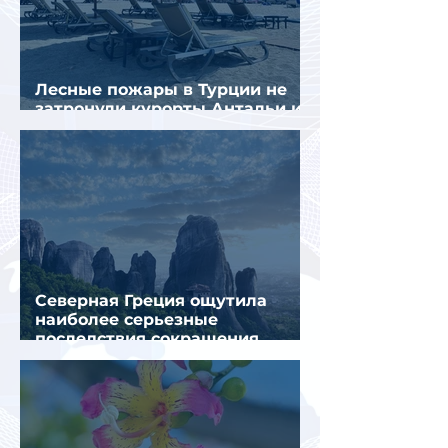
Лесные пожары в Турции не
затронули курорты Антальи и
Муглы
Северная Греция ощутила
наиболее серьезные
последствия сокращения
турпотока из России