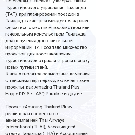
По словам Ютасака Супасорна, главы 
Туристического управления Таиланда 
(TAT), при планировании поездки в 
Таиланд также рекомендуется заранее 
связаться с местным посольством или 
генеральным консульством Таиланда 
для получения дополнительной 
информации. ТAT создало множество 
проектов для восстановления 
туристической отрасли страны в эпоху 
новых путешествий. 
К ним относятся совместные кампании 
с тайскими партнерами, включая такие 
проекты, как Amazing Thailand Plus, 
Happy DIY Set, ASQ Paradise и другие. 
Проект «Amazing Thailand Plus» 
реализован совместно с 
авиакомпанией Thai Airways 
International (THAI), Ассоциацией 
отелей Таиланда (THA) и Ассоциацией 