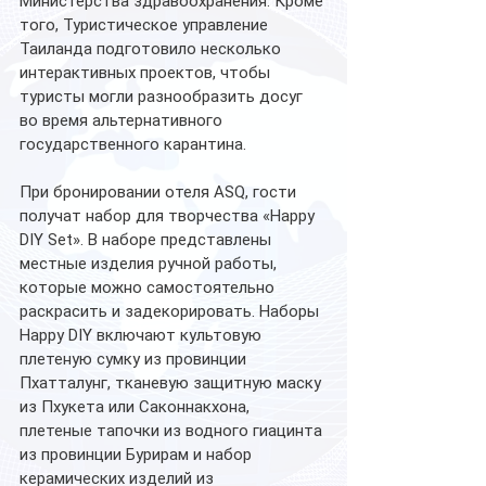
Министерства здравоохранения. Кроме 
того, Туристическое управление 
Таиланда подготовило несколько 
интерактивных проектов, чтобы 
туристы могли разнообразить досуг 
во время альтернативного 
государственного карантина. 
При бронировании отеля ASQ, гости 
получат набор для творчества «Happy 
DIY Set». В наборе представлены 
местные изделия ручной работы, 
которые можно самостоятельно 
раскрасить и задекорировать. Наборы 
Happy DIY включают культовую 
плетеную сумку из провинции 
Пхатталунг, тканевую защитную маску 
из Пхукета или Саконнакхона, 
плетеные тапочки из водного гиацинта 
из провинции Бурирам и набор 
керамических изделий из 