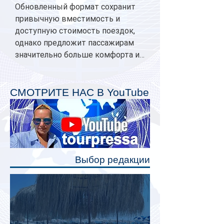
Обновленный формат сохранит
привычную вместимость и
доступную стоимость поездок,
однако предложит пассажирам
значительно больше комфорта и
личного пространства. Серийное
производство новых вагонов
планируется начать в 2027 году.
СМОТРИТЕ НАС В YouTube
Одним из главных нововведений
станут индивидуальные шторки у
каждого спального места. Они
позволят пассажирам закрыть свою
полку во время сна или отдыха,
Выбор редакции
создав ощуще