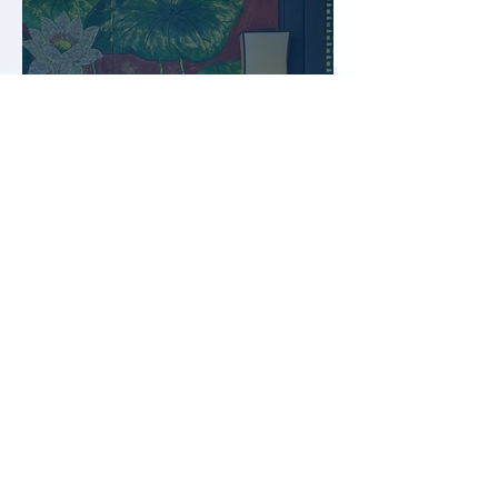
Китай вошел в пятерку самых
популярных зарубежных
направлений для семейного
отдыха летом
Цены производителей в
гостиничном и ресторанном
секторе Турции за год выросли
почти на 32%