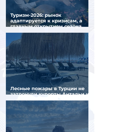
Туризм-2026: рынок
адаптируется к кризисам, а
главным открытием сезона
стал Вьетнам
Лесные пожары в Турции не
затронули курорты Антальи и
Муглы