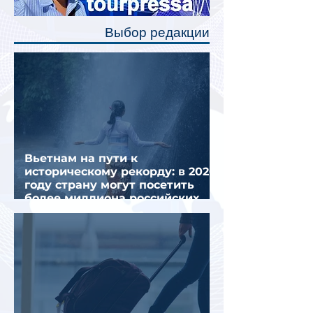
позволят пассажирам закрыть свою
полку во время сна или отдыха,
Выбор редакции
создав ощуще
Вьетнам на пути к
историческому рекорду: в 2026
году страну могут посетить
более миллиона российских
туристов