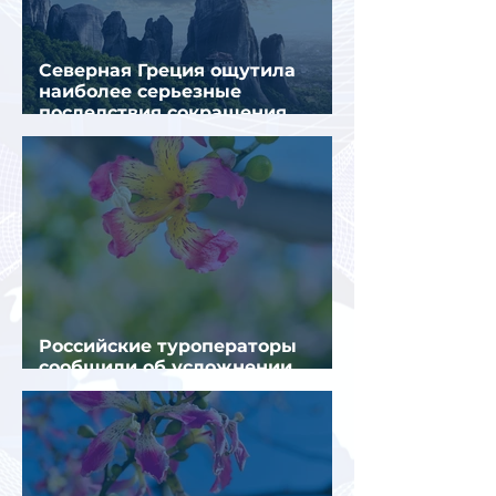
Северная Греция ощутила
наиболее серьезные
последствия сокращения
турпотока из России
Российские туроператоры
сообщили об усложнении
получения виз в Грецию