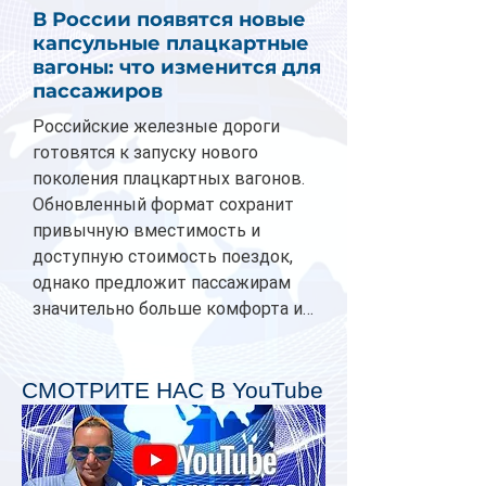
В России появятся новые
капсульные плацкартные
вагоны: что изменится для
пассажиров
Российские железные дороги
готовятся к запуску нового
поколения плацкартных вагонов.
Обновленный формат сохранит
привычную вместимость и
доступную стоимость поездок,
однако предложит пассажирам
значительно больше комфорта и
личного пространства. Серийное
производство новых вагонов
планируется начать в 2027 году.
СМОТРИТЕ НАС В YouTube
Одним из главных нововведений
станут индивидуальные шторки у
каждого спального места. Они