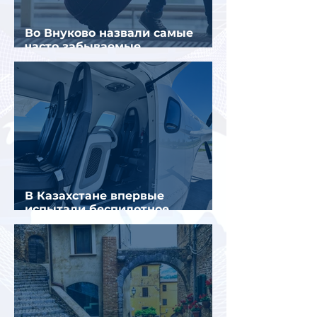
Во Внуково назвали самые
часто забываемые
пассажирами вещи
В Казахстане впервые
испытали беспилотное
аэротакси с пассажирами