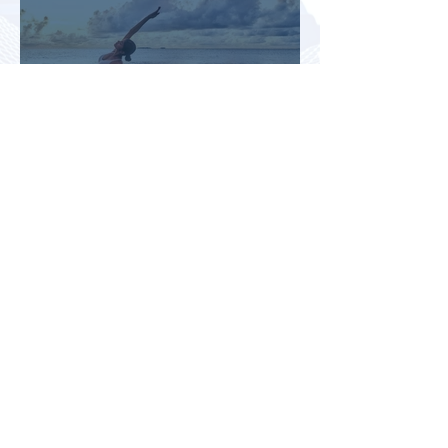
Раннее бронирование туров
позволит сэкономить до 70% на
летнем отдыхе — АТОР
Турция и Белоруссия
возглавили рейтинг самых
популярных зарубежных
направлений у российских
туристов летом