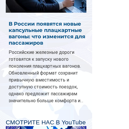
В России появятся новые
капсульные плацкартные
вагоны: что изменится для
пассажиров
Российские железные дороги
готовятся к запуску нового
поколения плацкартных вагонов.
Обновленный формат сохранит
привычную вместимость и
доступную стоимость поездок,
однако предложит пассажирам
значительно больше комфорта и
личного пространства. Серийное
производство новых вагонов
планируется начать в 2027 году.
СМОТРИТЕ НАС В YouTube
Одним из главных нововведений