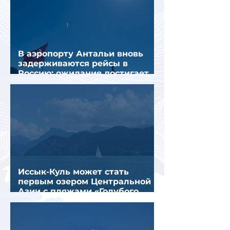
В аэропорту Антальи вновь
задерживаются рейсы в
Россию: ожидание достигает
почти 10 часов
Иссык-Куль может стать
первым озером Центральной
Азии с пляжами «Голубого
флага»