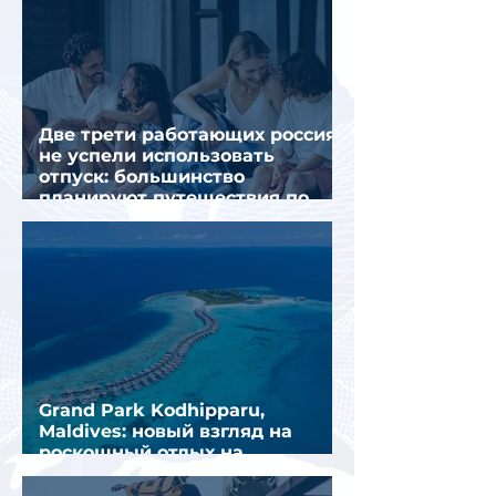
Две трети работающих россиян
не успели использовать
отпуск: большинство
планируют путешествия по
стране
Grand Park Kodhipparu,
Maldives: новый взгляд на
роскошный отдых на
Мальдивах