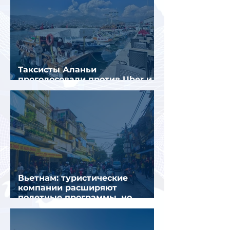
Таксисты Аланьи
проголосовали против Uber и
Yandex Go
Вьетнам: туристические
компании расширяют
полетные программы, но
избегают прежних ошибок