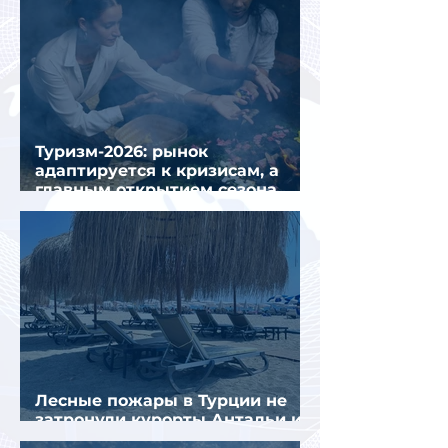
Туризм-2026: рынок
адаптируется к кризисам, а
главным открытием сезона
стал Вьетнам
Лесные пожары в Турции не
затронули курорты Антальи и
Муглы