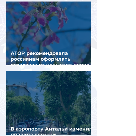
получения виз в Грецию
АТОР рекомендовала
россиянам оформлять
страховку от невыезда перед
поездкой в Грецию
В аэропорту Антальи изменили
правила встречи