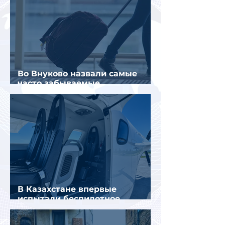
Во Внуково назвали самые
часто забываемые
пассажирами вещи
В Казахстане впервые
испытали беспилотное
аэротакси с пассажирами