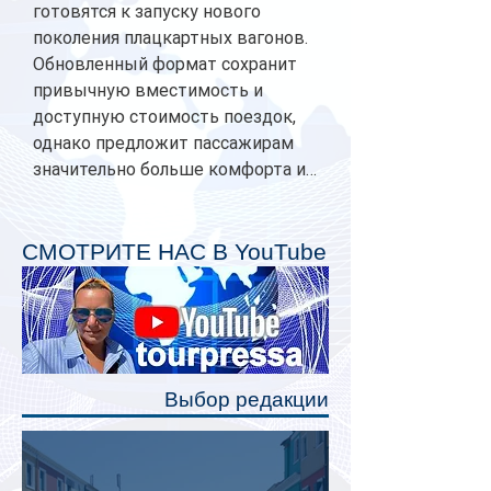
готовятся к запуску нового
поколения плацкартных вагонов.
Обновленный формат сохранит
привычную вместимость и
доступную стоимость поездок,
однако предложит пассажирам
значительно больше комфорта и
личного пространства. Серийное
производство новых вагонов
планируется начать в 2027 году.
СМОТРИТЕ НАС В YouTube
Одним из главных нововведений
станут индивидуальные шторки у
каждого спального места. Они
позволят пассажирам закрыть свою
полку во время сна или отдыха,
Выбор редакции
создав ощуще