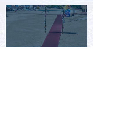
организованных туристов
Доходы туристической отрасли
Турции снизились на 2,6% во
втором квартале 2026 года
АТОР: аномальная жара не