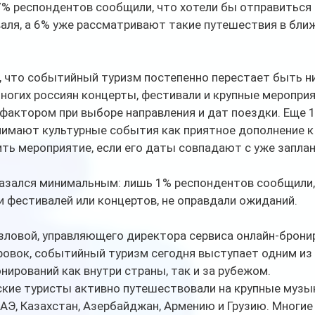
% респондентов сообщили, что хотели бы отправиться 
валя, а 6% уже рассматривают такие путешествия в бли
 что событийный туризм постепенно перестает быть 
ногих россиян концерты, фестивали и крупные мероприя
фактором при выборе направления и дат поездки. Еще 
имают культурные события как приятное дополнение к
ть мероприятие, если его даты совпадают с уже запла
азался минимальным: лишь 1% респондентов сообщили, 
 фестивалей или концертов, не оправдали ожиданий.
зловой, управляющего директора сервиса онлайн-брони
ровок, событийный туризм сегодня выступает одним из
нирований как внутри страны, так и за рубежом.
йские туристы активно путешествовали на крупные музы
АЭ, Казахстан, Азербайджан, Армению и Грузию. Многие 