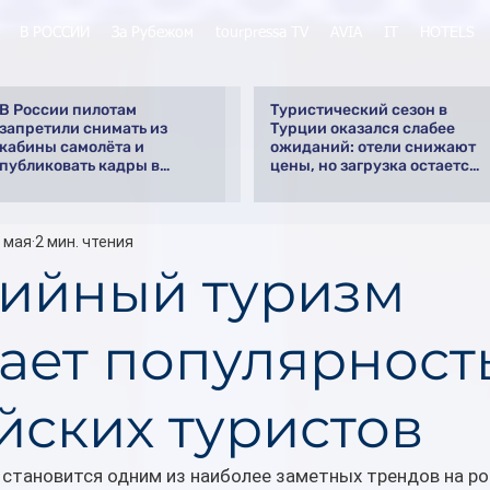
В РОССИИ
За Рубежом
tourpressa TV
AVIA
IT
HOTELS
В России пилотам
Туристический сезон в
запретили снимать из
Турции оказался слабее
кабины самолёта и
ожиданий: отели снижают
публиковать кадры в
цены, но загрузка остается
интернете
низкой
 мая
2 мин. чтения
ийный туризм
ает популярность
йских туристов
становится одним из наиболее заметных трендов на ро