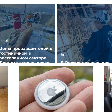
hotel
Цены производителей в
гостиничном и
hotel
ресторанном секторе
Турции за год выросли
В России резко вырос
почти на 32%
спрос на отели без зве