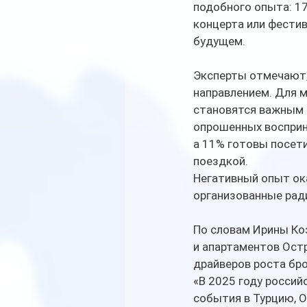
подобного опыта: 17
концерта или фести
будущем.
Эксперты отмечают,
направлением. Для м
становятся важным 
опрошенных восприн
а 11% готовы посети
поездкой.
Негативный опыт ок
организованные ради
По словам Ирины Ко
и апартаментов Ост
драйверов роста бро
«В 2025 году росси
события в Турцию, О