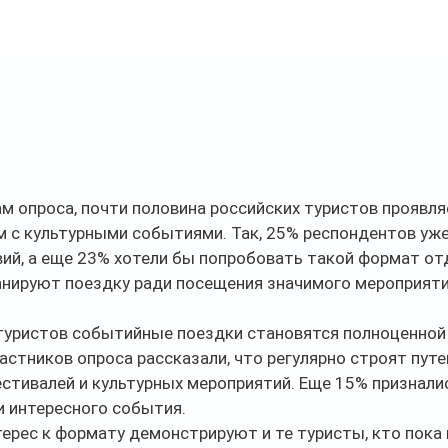
м опроса, почти половина российских туристов проявляе
м с культурными событиями. Так, 25% респондентов уж
ий, а еще 23% хотели бы попробовать такой формат от
анируют поездку ради посещения значимого мероприяти
 туристов событийные поездки становятся полноценной
астников опроса рассказали, что регулярно строят пут
естивалей и культурных мероприятий. Еще 15% призналис
и интересного события.
рес к формату демонстрируют и те туристы, кто пока 