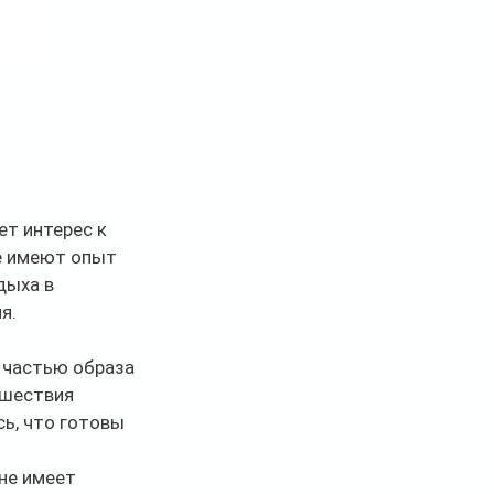
т интерес к 
е имеют опыт 
дыха в 
я.
 частью образа 
ешествия 
ь, что готовы 
не имеет 