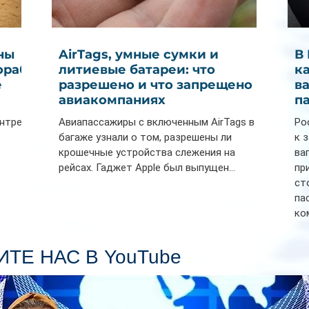
ны
AirTags, умные сумки и
В
ораб
литиевые батареи: что
к
е
разрешено и что запрещено в
в
авиакомпаниях
п
ентре
Авиапассажиры с включенным AirTags в
Ро
багаже узнали о том, разрешены ли
к 
крошечные устройства слежения на
ва
рейсах. Гаджет Apple был выпущен...
пр
ст
па
ко
Се
пл
ТЕ НАС В YouTube
гл
ин
сп
па