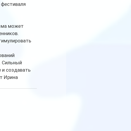
 фестиваля 
зма может 
нников. 
тимулировать 
ований 
. Сильный 
 и создавать 
т Ирина 