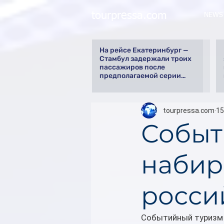
tourpressa.com
NEWS
На рейсе Екатеринбург —
Стамбул задержали троих
пассажиров после
предполагаемой серии
краж
tourpressa.com
15
Событ
набир
росси
Событийный туризм 