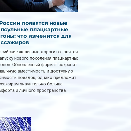
 России появятся новые
апсульные плацкартные
агоны: что изменится для
ассажиров
ссийские железные дороги готовятся
запуску нового поколения плацкартных
гонов. Обновленный формат сохранит
ивычную вместимость и доступную
оимость поездок, однако предложит
ссажирам значительно больше
мфорта и личного пространства.
рийное производство новых вагонов
анируется начать в 2027 году. Одним из
авных нововведений станут
дивидуальные шторки у каждого
ального места. Они позволят
ссажирам закрыть свою полку во