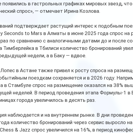
 появились в гастрольных графиках мировых звезд, что
ческий спрос», — отмечает Ирина Козлова.
ваний подтверждает растущий интерес к подобным поезд
ty Seconds to Mars в Алматы в июне 2025 года спрос на 
 раз по сравнению с аналогичными датами до и после с
 Тимберлейка в Тбилиси количество бронирований увел
едыдущей недели, а в Баку — вдвое. 
опес в Астане также привел к росту спроса на размещ
обытийным поездкам сохраняется и в 2026 году. Наприм
а в Стамбуле спрос на размещение оказался на 38% выш
щей неделей. В период проведения этапа Формулы-1 в Б
иницах города увеличилось в десять раз.
ия наблюдается и на внутреннем рынке. В дни проведени
ода количество бронирований через сервис выросло на 4
Chess & Jazz спрос увеличился на 16%, в период кинофе