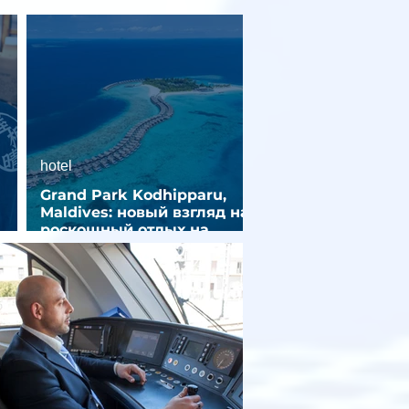
hotel
Grand Park Kodhipparu,
Maldives: новый взгляд на
роскошный отдых на
зд
Мальдивах