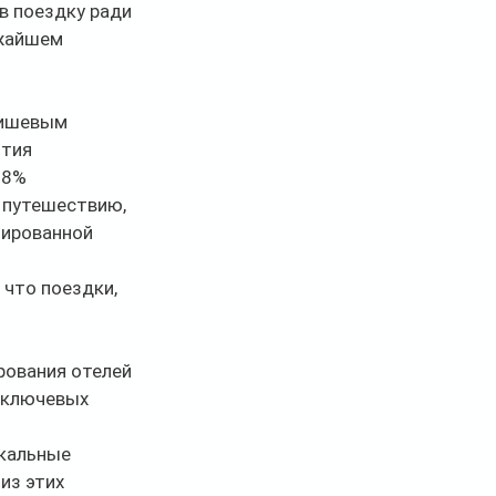
в поездку ради 
жайшем 
нишевым 
тия 
18% 
 путешествию, 
нированной 
что поездки, 
рования отелей 
 ключевых 
кальные 
из этих 