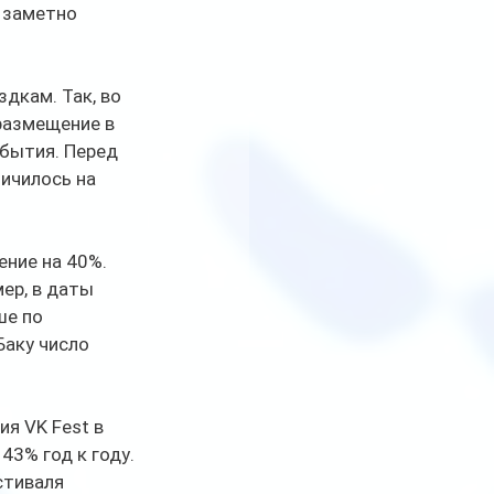
 заметно 
кам. Так, во 
размещение в 
обытия. Перед 
ичилось на 
ение на 40%.
ер, в даты 
е по 
аку число 
я VK Fest в 
3% год к году. 
стиваля 