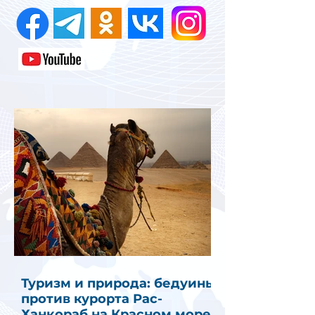
Туризм и природа: бедуины
против курорта Рас-
Ханкораб на Красном море