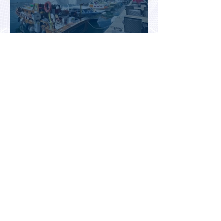
Таксисты Аланьи
проголосовали против Uber и
Yandex Go
Вьетнам: туристические
компании расширяют
полетные программы, но
избегают прежних ошибок