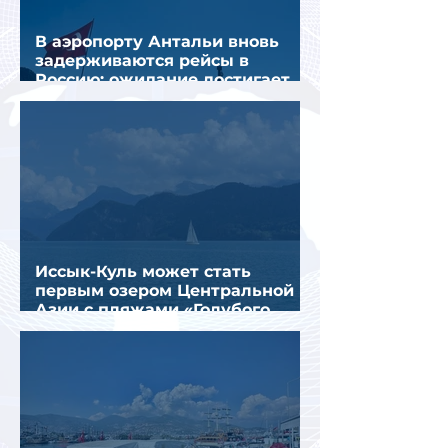
В аэропорту Антальи вновь
задерживаются рейсы в
Россию: ожидание достигает
почти 10 часов
Иссык-Куль может стать
первым озером Центральной
Азии с пляжами «Голубого
флага»