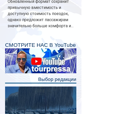
Обновленный формат сохранит
привычную вместимость и
доступную стоимость поездок,
однако предложит пассажирам
значительно больше комфорта и
личного пространства. Серийное
производство новых вагонов
планируется начать в 2027 году.
СМОТРИТЕ НАС В YouTube
Одним из главных нововведений
станут индивидуальные шторки у
каждого спального места. Они
позволят пассажирам закрыть свою
полку во время сна или отдыха,
Выбор редакции
создав ощуще