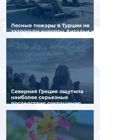
Лесные пожары в Турции не
затронули курорты Антальи и
Муглы
Северная Греция ощутила
наиболее серьезные
последствия сокращения
турпотока из России