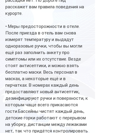
рассадки нет. По дороге гид 
расскажет вам правила поведения на 
курорте.
• Меры предосторожности в отеле. 
После приезда в отель вам снова 
измерят температуру и выдадут 
одноразовые ручки, чтобы вы могли 
ещё раз заполнить анкету про 
симптомы или их отсутствие. Везде 
стоят антисептики, и можно взять 
бесплатно маски. Весь персонал в 
масках, а некоторые ещё и в 
перчатках. В номерах каждый день 
предоставляют новый антисептик, 
дезинфицируют ручки и поверхности, к 
которым чаще всего прикасаются 
гости.Бассейны чистят каждый день, 
детские горки работают с перерывом 
на уборку, дистанции между лежаками 
нет, так что придётся контролировать 