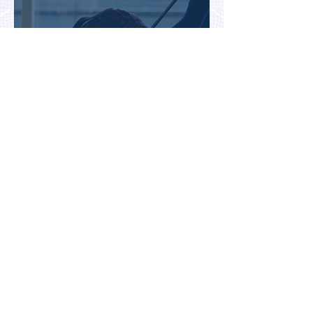
Во Внуково назвали самые
часто забываемые
пассажирами вещи
В Казахстане впервые
испытали беспилотное
аэротакси с пассажирами