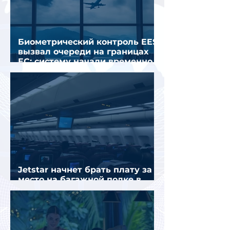
Биометрический контроль EES
вызвал очереди на границах
ЕС: систему начали временно
отключать
Jetstar начнет брать плату за
место на багажной полке в
салоне самолета