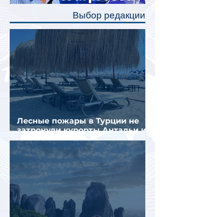
полку во время сна или отдыха,
Выбор редакции
создав ощуще
Лесные пожары в Турции не
затронули курорты Антальи и
Муглы