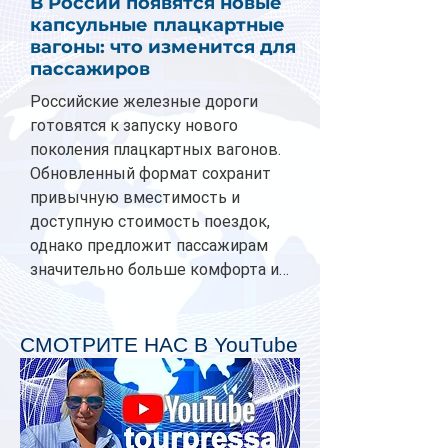
В России появятся новые
капсульные плацкартные
вагоны: что изменится для
пассажиров
Российские железные дороги
готовятся к запуску нового
поколения плацкартных вагонов.
Обновленный формат сохранит
привычную вместимость и
доступную стоимость поездок,
однако предложит пассажирам
значительно больше комфорта и
личного пространства. Серийное
производство новых вагонов
планируется начать в 2027 году.
СМОТРИТЕ НАС В YouTube
Одним из главных нововведений
станут индивидуальные шторки у
каждого спального места. Они
позволят пассажирам закрыть свою