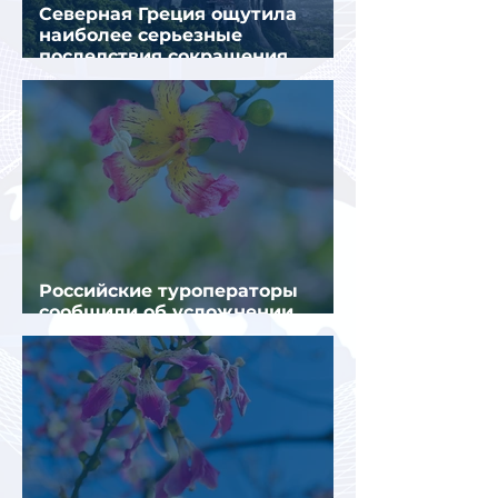
Северная Греция ощутила
наиболее серьезные
последствия сокращения
турпотока из России
Российские туроператоры
сообщили об усложнении
получения виз в Грецию