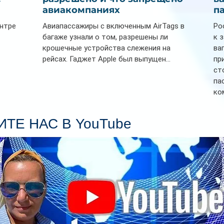
авиакомпаниях
п
ентре
Авиапассажиры с включенным AirTags в
Ро
багаже узнали о том, разрешены ли
к 
крошечные устройства слежения на
ва
рейсах. Гаджет Apple был выпущен...
пр
ст
па
ко
Се
пл
ТЕ НАС В YouTube
гл
ин
сп
па
вр