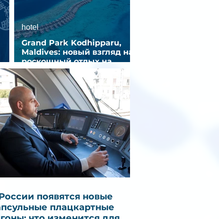
hotel
Grand Park Kodhipparu,
Maldives: новый взгляд на
роскошный отдых на
зд
Мальдивах
 России появятся новые
апсульные плацкартные
агоны: что изменится для