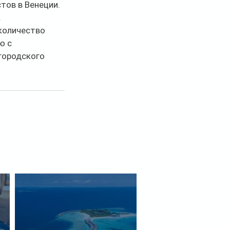
тов в Венеции. 
.
количество 
ю с 
городского 