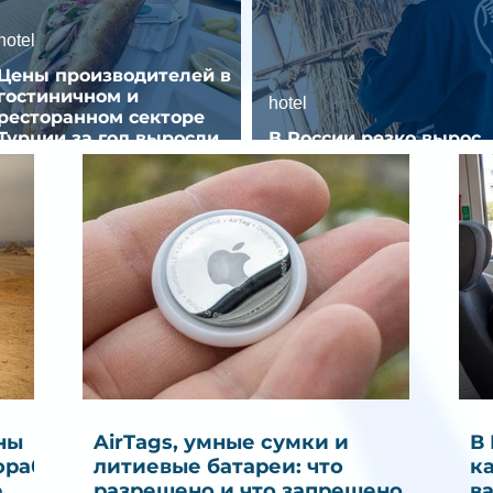
hotel
Цены производителей в
гостиничном и
hotel
ресторанном секторе
Турции за год выросли
В России резко вырос
почти на 32%
спрос на отели без зве
ны
AirTags, умные сумки и
В
ораб
литиевые батареи: что
к
е
разрешено и что запрещено в
в