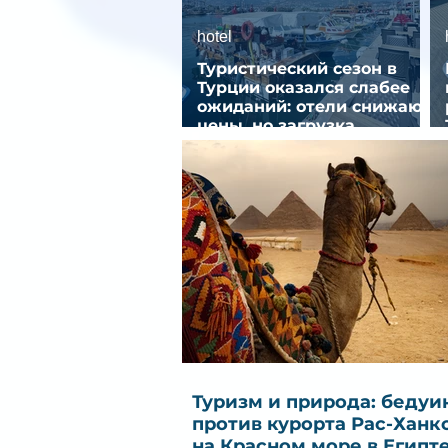
hotel
Туристический сезон в
Турции оказался слабее
ожиданий: отели снижают
цены, но загрузка
остается низкой
Туризм и природа: бедуи
против курорта Рас-Ханк
на Красном море в Египт