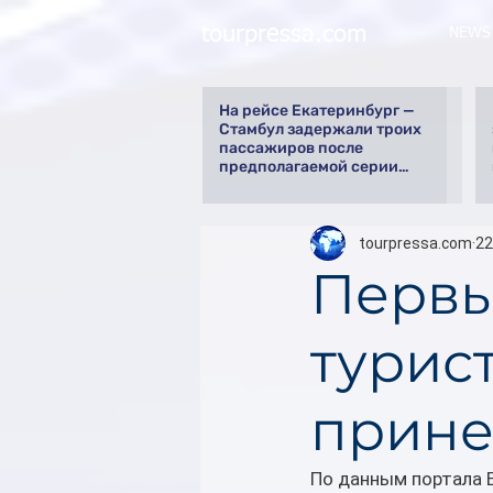
tourpressa.com
NEWS
На рейсе Екатеринбург —
Стамбул задержали троих
пассажиров после
предполагаемой серии
краж
tourpressa.com
22
Первы
турис
прине
По данным портала E