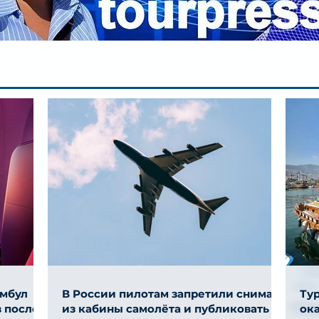
амбул
В России пилотам запретили снимать
Ту
 после
из кабины самолёта и публиковать
ок