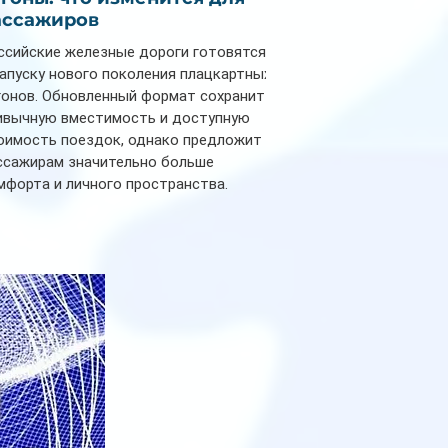
ассажиров
ссийские железные дороги готовятся
запуску нового поколения плацкартных
гонов. Обновленный формат сохранит
ивычную вместимость и доступную
оимость поездок, однако предложит
ссажирам значительно больше
мфорта и личного пространства.
рийное производство новых вагонов
анируется начать в 2027 году. Одним из
авных нововведений станут
дивидуальные шторки у каждого
ального места. Они позволят
ссажирам закрыть свою полку во
емя сна или отдыха, создав ощуще