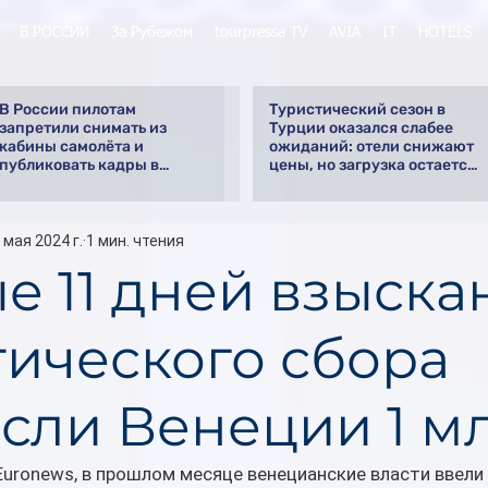
В РОССИИ
За Рубежом
tourpressa TV
AVIA
IT
HOTELS
В России пилотам
Туристический сезон в
запретили снимать из
Турции оказался слабее
кабины самолёта и
ожиданий: отели снижают
публиковать кадры в
цены, но загрузка остается
интернете
низкой
 мая 2024 г.
1 мин. чтения
е 11 дней взыска
тического сбора
сли Венеции 1 мл
uronews, в прошлом месяце венецианские власти ввели