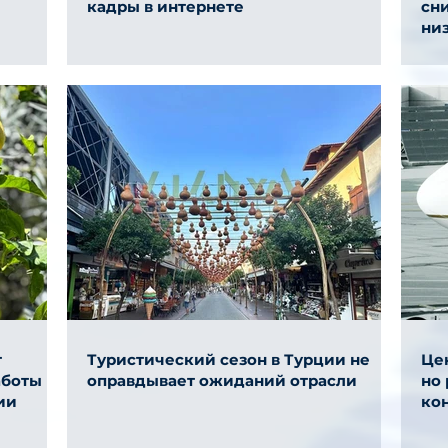
кадры в интернете
сни
ни
т
Туристический сезон в Турции не
Цен
аботы
оправдывает ожиданий отрасли
но
ии
ко