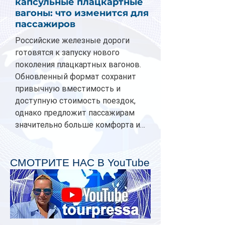
капсульные плацкартные
вагоны: что изменится для
пассажиров
Российские железные дороги
готовятся к запуску нового
поколения плацкартных вагонов.
Обновленный формат сохранит
привычную вместимость и
доступную стоимость поездок,
однако предложит пассажирам
значительно больше комфорта и
личного пространства. Серийное
производство новых вагонов
планируется начать в 2027 году.
СМОТРИТЕ НАС В YouTube
Одним из главных нововведений
станут индивидуальные шторки у
каждого спального места. Они
позволят пассажирам закрыть свою
полку во время сна или отдыха,