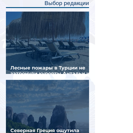
Выбор редакции
создав ощуще
Лесные пожары в Турции не
затронули курорты Антальи и
Муглы
Северная Греция ощутила