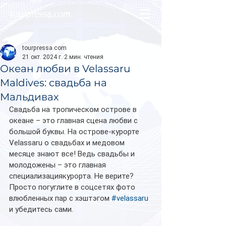
tourpressa.com
tourpressa.com
21 окт. 2024 г.
2 мин. чтения
Океан любви в Velassaru
Maldives: свадьба на
Мальдивах
Свадьба на тропическом острове в 
океане – это главная сцена любви с 
большой буквы. На острове-курорте 
Velassaru о свадьбах и медовом 
месяце знают все! Ведь свадьбы и 
молодожены – это главная 
специализациякурорта. Не верите? 
Просто погуглите в соцсетях фото 
влюбленных пар с хэштэгом 
#velassaru
и убедитесь сами.