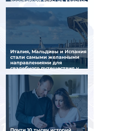
аннулируют туры на Хайнань
из-за тайфуна «Дельфин»
Италия, Мальдивы и Испания
стали самыми желанными
направлениями для
свадебного путешествия у
россиян
Почти 10 тысяч историй