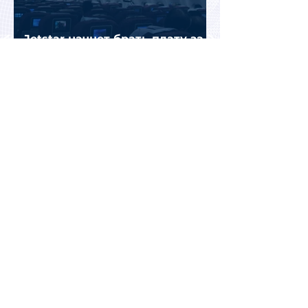
Jetstar начнет брать плату за
место на багажной полке в
салоне самолета
Почему после отпуска
усталость может только
усилиться: эксперты
объяснили причины