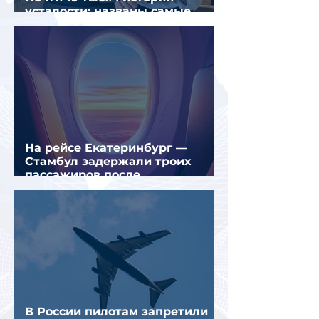
усталости: названы самые
уставшие россияне
На рейсе Екатеринбург —
Стамбул задержали троих
пассажиров после
предполагаемой серии краж
В России пилотам запретили