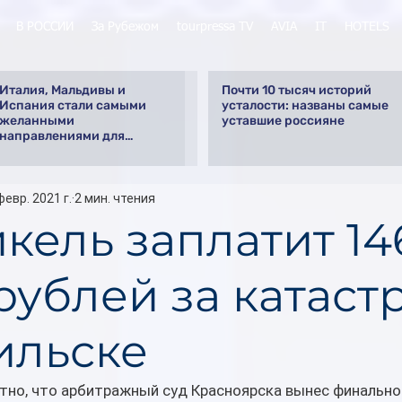
В РОССИИ
За Рубежом
tourpressa TV
AVIA
IT
HOTELS
Италия, Мальдивы и
Почти 10 тысяч историй
Испания стали самыми
усталости: названы самые
желанными
уставшие россияне
направлениями для
свадебного путешествия у
россиян
февр. 2021 г.
2 мин. чтения
кель заплатит 14
рублей за катаст
ильске
тно, что арбитражный суд Красноярска вынес финально