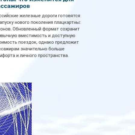
ассажиров
ссийские железные дороги готовятся
запуску нового поколения плацкартных
гонов. Обновленный формат сохранит
ивычную вместимость и доступную
оимость поездок, однако предложит
ссажирам значительно больше
мфорта и личного пространства.
рийное производство новых вагонов
анируется начать в 2027 году. Одним из
авных нововведений станут
дивидуальные шторки у каждого
ального места. Они позволят
ссажирам закрыть свою полку во
емя сна или отдыха, создав ощуще