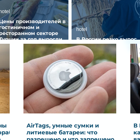
hotel
Цены производителей в
гостиничном и
hotel
ресторанном секторе
Турции за год выросли
В России резко вырос
почти на 32%
спрос на отели без зве
ны
AirTags, умные сумки и
В
ораб
литиевые батареи: что
к
е
разрешено и что запрещено в
в