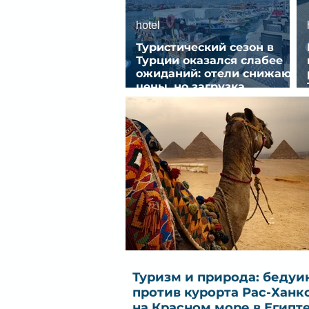
hotel
Туристический сезон в
Турции оказался слабее
ожиданий: отели снижают
цены, но загрузка
остается низкой
Туризм и природа: бедуи
против курорта Рас-Ханк
на Красном море в Египт