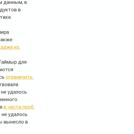
 данным, в 
дуктов в 
тике.
ира. 
также 
даже из 
Таймыр для 
аются 
сь 
ограничить 
твовала 
 не удалось 
ченного 
а 
в части проб 
 не удалось 
ы вынесло в 