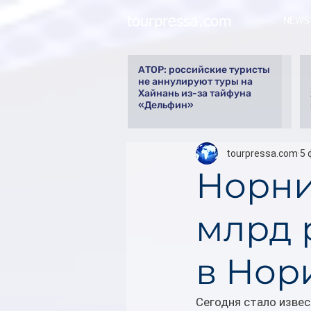
tourpressa.com
NEWS
АТОР: российские туристы
не аннулируют туры на
Хайнань из-за тайфуна
«Дельфин»
tourpressa.com
5 
Норни
млрд 
в Нор
Сегодня стало извес