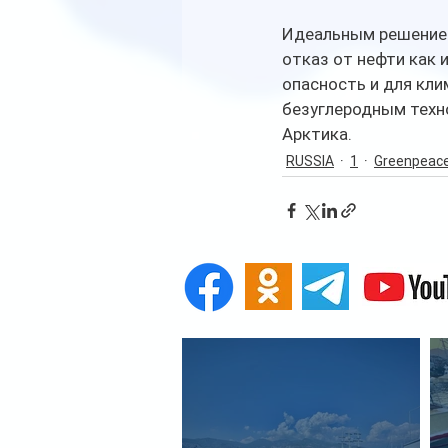
Идеальным решением
отказ от нефти как 
опасность и для кли
безуглеродным техно
Арктика.
RUSSIA
1
Greenpeac