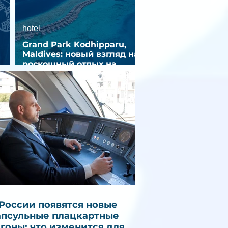
hotel
Grand Park Kodhipparu,
Maldives: новый взгляд на
роскошный отдых на
зд
Мальдивах
 России появятся новые
апсульные плацкартные
агоны: что изменится для