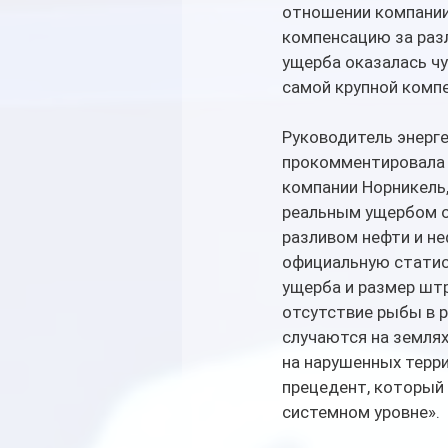
отношении компании
компенсацию за разл
ущерба оказалась ч
самой крупной компе
Руководитель энерге
прокомментировала 
компании Норникель
реальным ущербом ок
разливом нефти и не
официальную статист
ущерба и размер штр
отсутствие рыбы в р
случаются на землях
на нарушенных терр
прецедент, который
системном уровне».