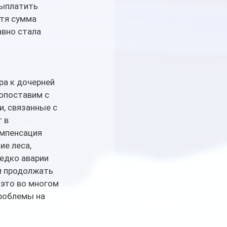
ыплатить 
тя сумма 
вно стала 
а к дочерней 
опоставим с 
, связанные с 
 в 
омпенсация 
е леса, 
едко аварии 
и продолжать 
это во многом 
роблемы на 