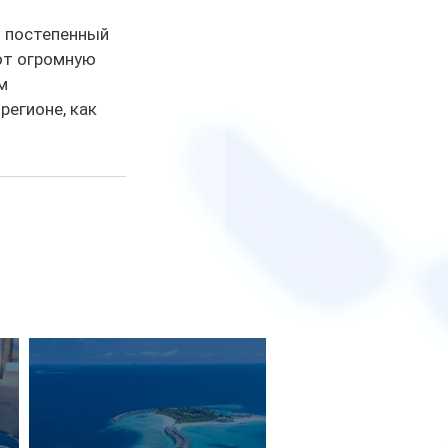
 постепенный 
ют огромную 
м 
егионе, как 