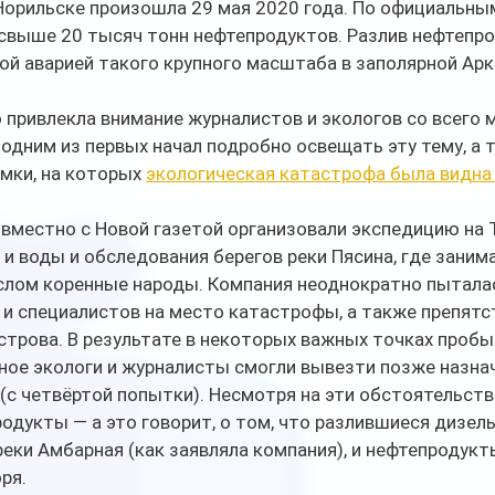
Норильске произошла 29 мая 2020 года. По официальным
 свыше 20 тысяч тонн нефтепродуктов. Разлив нефтепро
ой аварией такого крупного масштаба в заполярной Арк
привлекла внимание журналистов и экологов со всего м
 одним из первых начал подробно освещать эту тему, а 
мки, на которых 
экологическая катастрофа была видна 
вместно с Новой газетой организовали экспедицию на 
 и воды и обследования берегов реки Пясина, где заним
ом коренные народы. Компания неоднократно пытала
 и специалистов на место катастрофы, а также препятс
строва. В результате в некоторых важных точках пробы
ное экологи и журналисты смогли вывезти позже назна
(с четвёртой попытки). Несмотря на эти обстоятельств
одукты — а это говорит, о том, что разлившиеся дизель
реки Амбарная (как заявляла компания), и нефтепродукт
ря. 