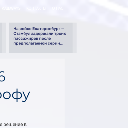
RAILWAYS
КОНТАКТЫ
О НАС
На рейсе Екатеринбург —
Стамбул задержали троих
пассажиров после
предполагаемой серии
краж
6
рофу
е решение в 