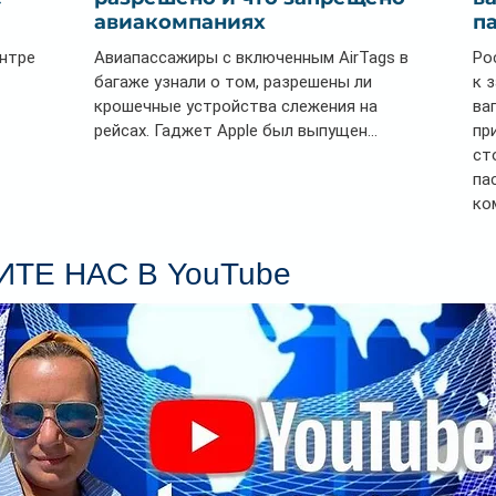
авиакомпаниях
п
ентре
Авиапассажиры с включенным AirTags в
Ро
багаже узнали о том, разрешены ли
к 
крошечные устройства слежения на
ва
рейсах. Гаджет Apple был выпущен...
пр
ст
па
ко
Се
пл
ТЕ НАС В YouTube
гл
ин
сп
па
вр