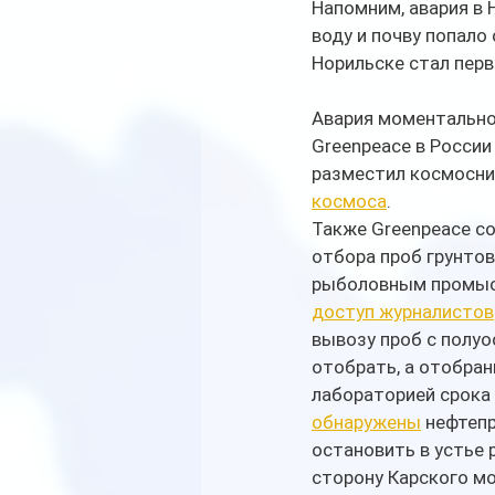
Напомним, авария в 
воду и почву попало
Норильске стал перв
Авария моментально 
Greenpeace в России
разместил космосни
космоса
. 
Также Greenpeace со
отбора проб грунтов
рыболовным промысл
доступ журналистов
вывозу проб с полуо
отобрать, а отобран
лабораторией срока 
обнаружены
 нефтепр
остановить в устье 
сторону Карского мо