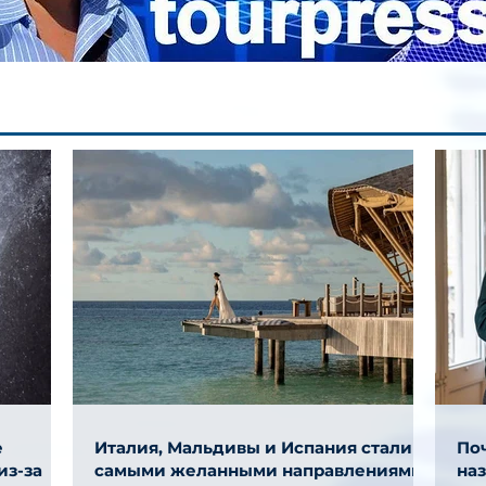
е
Италия, Мальдивы и Испания стали
Поч
из-за
самыми желанными направлениями
на