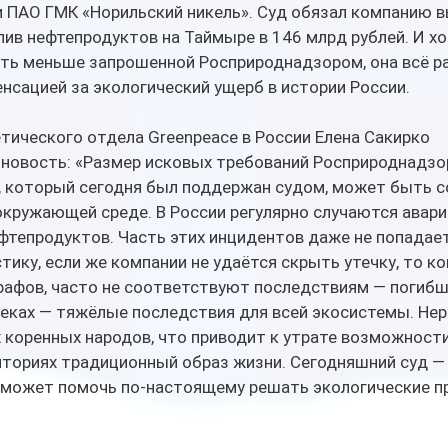
 ПАО ГМК «Норильский никель». Суд обязал компанию в
ив нефтепродуктов на Таймыре в 146 млрд рублей. И хо
уть меньше запрошенной Росприроднадзором, она всё ра
нсацией за экологический ущерб в истории России.
тического отдела Greenpeace в России Елена Сакирко 
новость: «Размер исковых требований Росприроднадзор
, который сегодня был поддержан судом, может быть с
ружающей среде. В России регулярно случаются аварии
фтепродуктов. Часть этих инцидентов даже не попадает
ику, если же компании не удаётся скрыть утечку, то к
афов, часто не соответствуют последствиям — погибши
еках — тяжёлые последствия для всей экосистемы. Нер
 коренных народов, что приводит к утрате возможност
иториях традиционный образ жизни. Сегодняшний суд — 
 может помочь по-настоящему решать экологические п