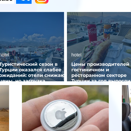
hotel
hotel
Туристический сезон в
Цены производителей 
Турции оказался слабее
гостиничном и
ожиданий: отели снижают
ресторанном секторе
цены, но загрузка
Турции за год выросли
остается низкой
почти на 32%