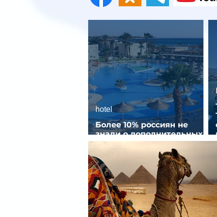
hotel
Более 10% россиян не
знали о дополнительных
услугах в отелях