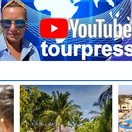
па
вр