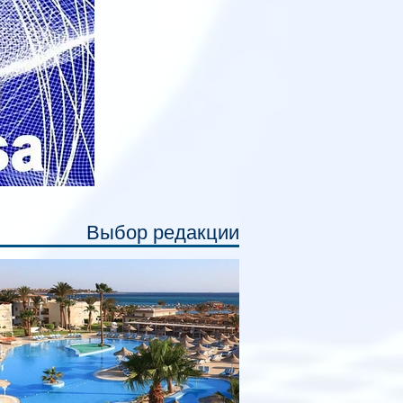
ссажирам закрыть свою полку во
емя сна или отдыха, создав ощуще
Выбор редакции