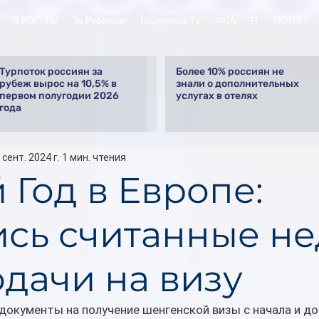
В РОССИИ
За Рубежом
tourpressa TV
AVIA
IT
HOTELS
Турпоток россиян за
Более 10% россиян не
рубеж вырос на 10,5% в
знали о дополнительных
первом полугодии 2026
услугах в отелях
года
 сент. 2024 г.
1 мин. чтения
 Год в Европе:
ись считанные н
одачи на визу
документы на получение шенгенской визы с начала и до