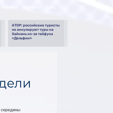
RAILWAYS
КОНТАКТЫ
О НАС
АТОР: российские туристы
не аннулируют туры на
Хайнань из-за тайфуна
«Дельфин»
едели
 середины 