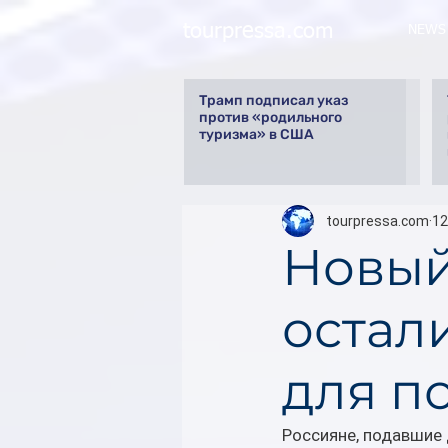
tourpressa.com
NEWS
Трамп подписал указ
против «родильного
туризма» в США
tourpressa.com
12
Новый
остал
для п
Россияне, подавшие 