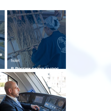
в
hotel
В России резко вырос
спрос на отели без звезд