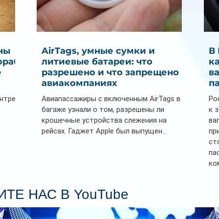
ны
AirTags, умные сумки и
В
ораб
литиевые батареи: что
к
е
разрешено и что запрещено в
в
авиакомпаниях
п
ентре
Авиапассажиры с включенным AirTags в
Ро
багаже узнали о том, разрешены ли
к 
крошечные устройства слежения на
ва
рейсах. Гаджет Apple был выпущен...
пр
ст
па
ко
Се
пл
ТЕ НАС В YouTube
гл
ин
сп