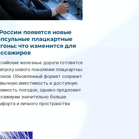
 России появятся новые
апсульные плацкартные
агоны: что изменится для
ассажиров
ссийские железные дороги готовятся
запуску нового поколения плацкартных
гонов. Обновленный формат сохранит
ивычную вместимость и доступную
оимость поездок, однако предложит
ссажирам значительно больше
мфорта и личного пространства.
рийное производство новых вагонов
анируется начать в 2027 году. Одним из
авных нововведений станут
дивидуальные шторки у каждого
ального места. Они позволят