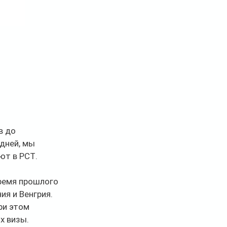
 до 
дней, мы 
ют в РСТ.
ремя прошлого 
я и Венгрия. 
ри этом 
х визы.