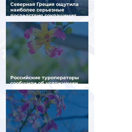
Северная Греция ощутила
наиболее серьезные
последствия сокращения
турпотока из России
Российские туроператоры
сообщили об усложнении
получения виз в Грецию