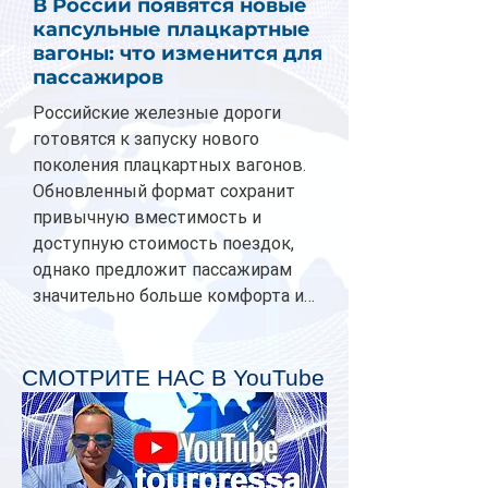
В России появятся новые
капсульные плацкартные
вагоны: что изменится для
пассажиров
Российские железные дороги
готовятся к запуску нового
поколения плацкартных вагонов.
Обновленный формат сохранит
привычную вместимость и
доступную стоимость поездок,
однако предложит пассажирам
значительно больше комфорта и
личного пространства. Серийное
производство новых вагонов
планируется начать в 2027 году.
СМОТРИТЕ НАС В YouTube
Одним из главных нововведений
станут индивидуальные шторки у
каждого спального места. Они
позволят пассажирам закрыть свою