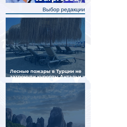
полку во время сна или отдыха,
Выбор редакции
создав ощуще
Лесные пожары в Турции не
затронули курорты Антальи и
Муглы