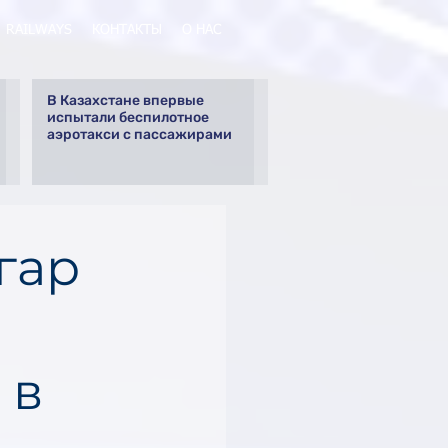
RAILWAYS
КОНТАКТЫ
О НАС
В Казахстане впервые
испытали беспилотное
аэротакси с пассажирами
гар
 в