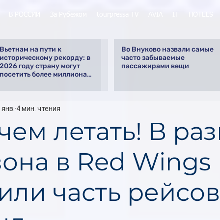
В РОССИИ
За Рубежом
tourpressa TV
AVIA
IT
HOTELS
Вьетнам на пути к
Во Внуково назвали самые
историческому рекорду: в
часто забываемые
2026 году страну могут
пассажирами вещи
посетить более миллиона
российских туристов
 янв.
4 мин. чтения
чем летать! В раз
зона в Red Wings
или часть рейсов