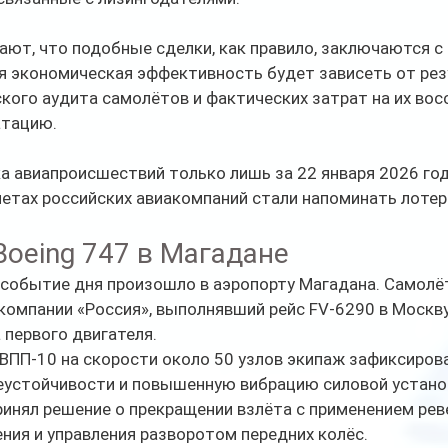
ают, что подобные сделки, как правило, заключаются 
я экономическая эффективность будет зависеть от рез
кого аудита самолётов и фактических затрат на их вос
атацию.
а авиапроисшествий только лишь за 22 января 2026 год
летах российских авиакомпаний стали напоминать лотер
Boeing 747 в Магадане
событие дня произошло в аэропорту Магадана. Самолёт
компании «Россия», выполнявший рейс FV-6290 в Москву
 первого двигателя.
 ВПП-10 на скорости около 50 узлов экипаж зафиксирова
еустойчивости и повышенную вибрацию силовой устано
инял решение о прекращении взлёта с применением реве
ния и управления разворотом передних колёс.