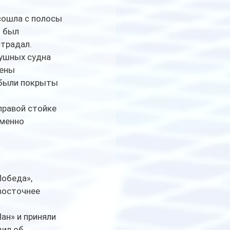
сошла с полосы 
 был 
страдал.
душных судна 
ены 
 были покрыты 
равой стойке 
менно 
обеда», 
восточнее 
ан» и приняли 
ил об 