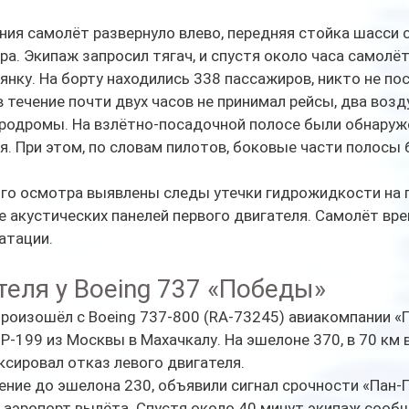
ия самолёт развернуло влево, передняя стойка шасси 
ра. Экипаж запросил тягач, и спустя около часа самолёт
янку. На борту находились 338 пассажиров, никто не по
 течение почти двух часов не принимал рейсы, два воз
эродромы. На взлётно-посадочной полосе были обнаруж
. При этом, по словам пилотов, боковые части полосы
ого осмотра выявлены следы утечки гидрожидкости на п
 акустических панелей первого двигателя. Самолёт вре
атации.
теля у Boeing 737 «Победы»
роизошёл с Boeing 737-800 (RA-73245) авиакомпании «П
-199 из Москвы в Махачкалу. На эшелоне 370, в 70 км 
ксировал отказ левого двигателя.
ние до эшелона 230, объявили сигнал срочности «Пан-П
 аэропорт вылёта. Спустя около 40 минут экипаж сообщ