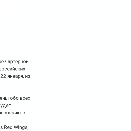
е чартерной 
российских 
2 января, из 
ены обо всех 
удет 
ревозчиков.
s Red Wings, 