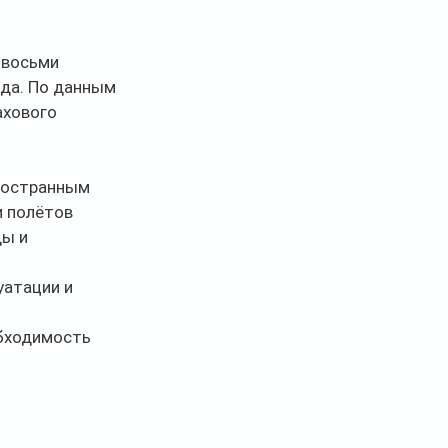
 восьми 
ода. По данным 
хового 
ностранным 
и полётов 
ы и 
уатации и 
бходимость 