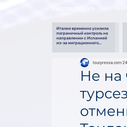
tourpressa.com
NEWS
Италия временно усилила
пограничный контроль на
направлении с Испанией
из-за миграционного
кризиса
tourpressa.com
24
Не на 
турсе
отмен