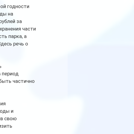
ой годности 
ды на 
ублей за 
хранения части 
ь парка, а 
десь речь о 
 
 период 
быть частично 
ия 
оды и 
в свою 
изить 