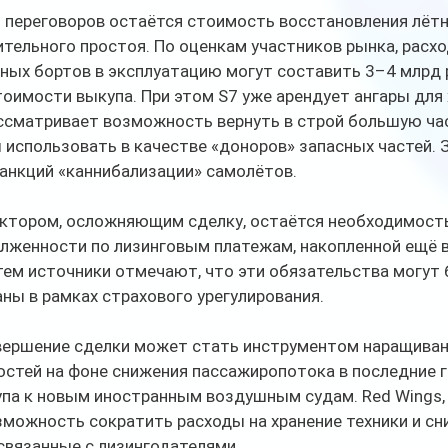
переговоров остаётся стоимость восстановления лётн
тельного простоя. По оценкам участников рынка, расхо
ных бортов в эксплуатацию могут составить 3–4 млрд р
тоимости выкупа. При этом S7 уже арендует ангары для 
ссматривает возможность вернуть в строй большую част
использовать в качестве «доноров» запасных частей. З
анкций «каннибализации» самолётов.
тором, осложняющим сделку, остаётся необходимость
лженности по лизинговым платежам, накопленной ещё в
тем источники отмечают, что эти обязательства могут 
ны в рамках страхового урегулирования.
вершение сделки может стать инструментом наращиван
стей на фоне снижения пассажиропотока в последние г
упа к новым иностранным воздушным судам. Red Wings, 
зможность сократить расходы на хранение техники и сн
связанные с лизингодателями.