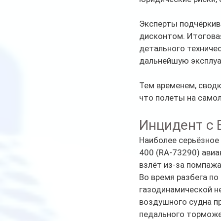
Эксперты подчёркив
дисконтом. Итогова
детального техничес
дальнейшую эксплу
Тем временем, сводк
что полеты на само
Инцидент с 
Наиболее серьёзное 
400 (RA-73290) авиа
взлёт из-за помпажа
Во время разбега по
газодинамической н
воздушного судна пр
педального торможе