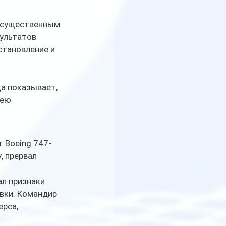
с существенным 
ультатов 
становление и 
а показывает, 
ею.
 Boeing 747-
, прервал 
л признаки 
вки. Командир 
рса, 