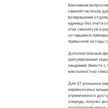
Ключевым вопросом 
самолётов после дли
возвращение отдель
единицу без учёта с
этих самолётов и ра
оставшиеся лайнеры 
привычной за годы с
Дополнительным фак
урегулирования задо
пандемии. Вместе с 
или полностью списа
Для S7 успешное за
перевозочных мощно
ограниченного дост
очередь, получит во
юридические риски, 