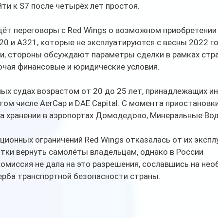
ти к S7 после четырёх лет простоя.
дёт переговоры с Red Wings о возможном приобретении
20 и A321, которые не эксплуатируются с весны 2022 г
ли, стороны обсуждают параметры сделки в рамках стра
ючая финансовые и юридические условия.
ных судах возрастом от 20 до 25 лет, принадлежащих и
том числе AerCap и DAE Capital. С момента приостановк
а хранении в аэропортах Домодедово, Минеральные Вод
ционных ограничений Red Wings отказалась от их экспл
тки вернуть самолёты владельцам, однако в России 
омиссия не дала на это разрешения, сославшись на нео
рба транспортной безопасности страны.