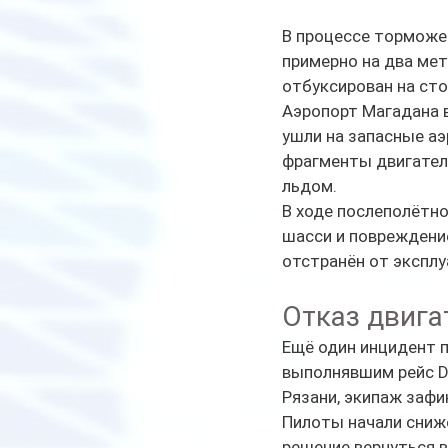
В процессе торможен
примерно на два мет
отбуксирован на сто
Аэропорт Магадана в
ушли на запасные а
фрагменты двигателя
льдом.
В ходе послеполётн
шасси и повреждение
отстранён от эксплу
Отказ двига
Ещё один инцидент п
выполнявшим рейс DP
Рязани, экипаж зафи
Пилоты начали сниже
решение вернуться в