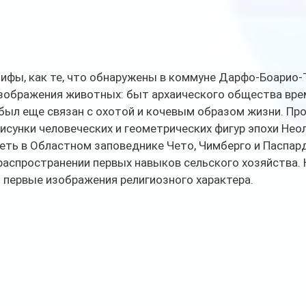
ифы, как те, что обнаружены в коммуне Дарфо-Боарио-Т
зображения животных: быт архаического общества вре
был еще связан с охотой и кочевым образом жизни. Про
исунки человеческих и геометрических фигур эпохи Нео
еть в Областном заповеднике Чето, Чимберго и Паспард
аспространении первых навыков сельского хозяйства. 
 первые изображения религиозного характера.