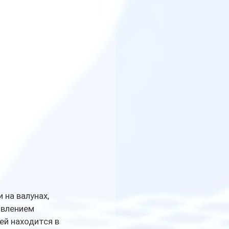
 на валунах, 
явлением 
й находится в 