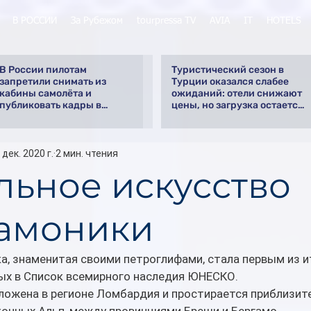
В РОССИИ
За Рубежом
tourpressa TV
AVIA
IT
HOTELS
В России пилотам
Туристический сезон в
запретили снимать из
Турции оказался слабее
кабины самолёта и
ожиданий: отели снижают
публиковать кадры в
цены, но загрузка остается
интернете
низкой
 дек. 2020 г.
2 мин. чтения
льное искусство
амоники
, знаменитая своими петроглифами, стала первым из и
ых в Список всемирного наследия ЮНЕСКО.
ожена в регионе Ломбардия и простирается приблизите