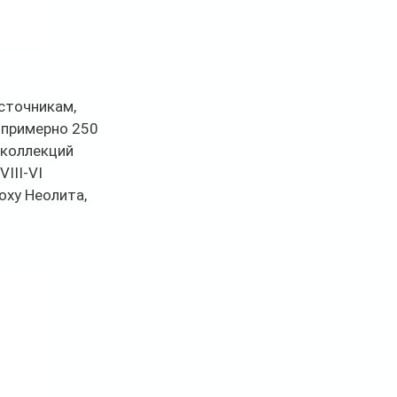
сточникам, 
, примерно 250 
коллекций 
III-VI 
оху Неолита, 