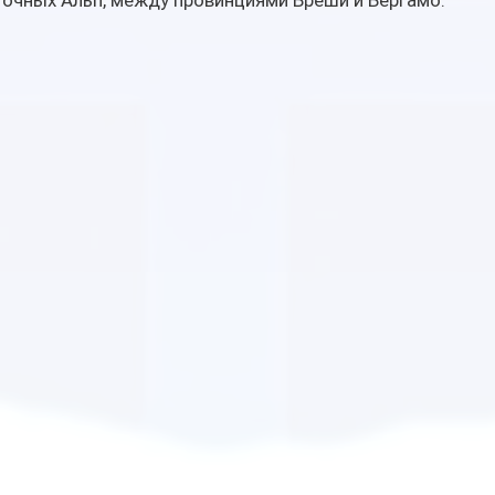
точных Альп, между провинциями Бреши и Бергамо.