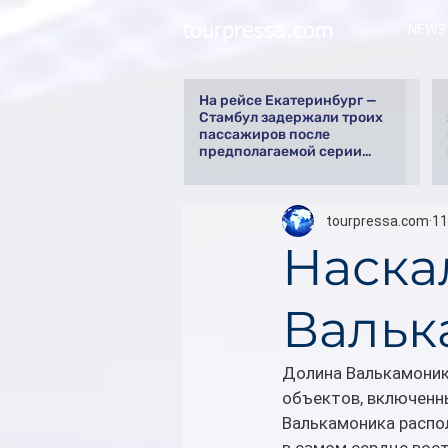
tourpressa.com
NEWS
На рейсе Екатеринбург —
Стамбул задержали троих
пассажиров после
предполагаемой серии
краж
tourpressa.com
11
Наска
Вальк
Долина Валькамоника
объектов, включенн
Валькамоника распол