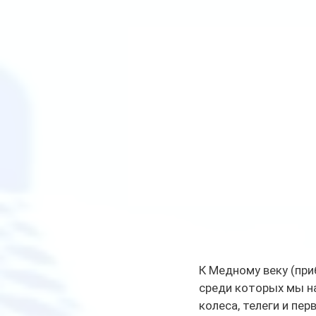
К Медному веку (приб
среди которых мы н
колеса, телеги и пе