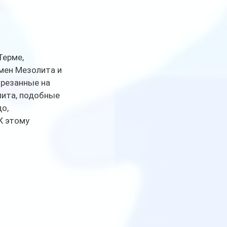
ерме, 
мен Мезолита и 
резанные на 
лита, подобные 
о, 
К этому 