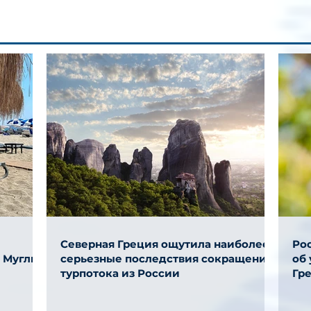
Северная Греция ощутила наиболее
Ро
и Муглы
серьезные последствия сокращения
об
турпотока из России
Гр