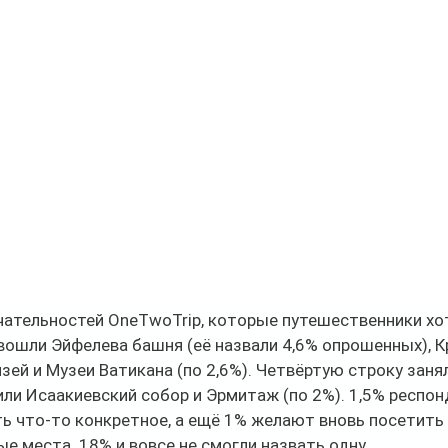
чательностей OneTwoTrip, которые путешественники хо
вошли Эйфелева башня (её назвали 4,6% опрошенных), К
зей и Музеи Ватикана (по 2,6%). Четвёртую строку занял 
ли Исаакиевский собор и Эрмитаж (по 2%). 1,5% респон
ь что-то конкретное, а ещё 1% желают вновь посетить 
е места. 18% и вовсе не смогли назвать одну 