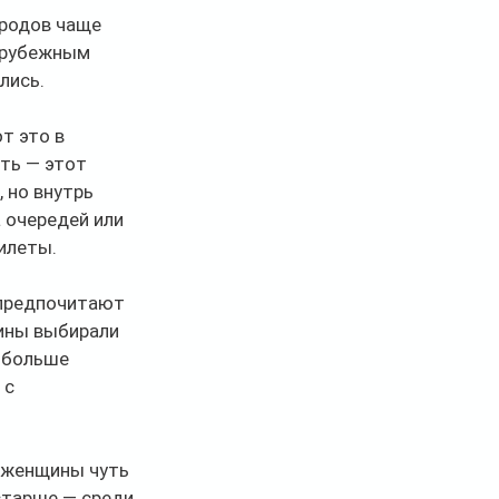
ородов чаще 
арубежным 
лись.
 это в 
ть — этот 
 но внутрь 
 очередей или 
илеты.
предпочитают 
ины выбирали 
 больше 
с 
 женщины чуть 
старше — среди 