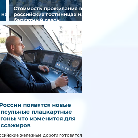
Стоимость проживания в
 на
российских гостиницах на
бархатный сезон
снизилась на 9%
 России появятся новые
апсульные плацкартные
агоны: что изменится для
ассажиров
ссийские железные дороги готовятся