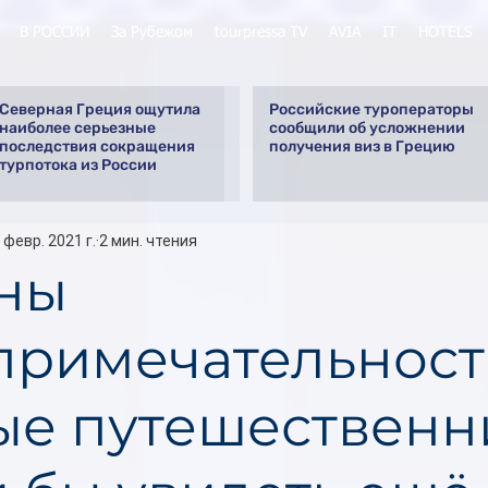
В РОССИИ
За Рубежом
tourpressa TV
AVIA
IT
HOTELS
Северная Греция ощутила
Российские туроператоры
наиболее серьезные
сообщили об усложнении
последствия сокращения
получения виз в Грецию
турпотока из России
 февр. 2021 г.
2 мин. чтения
ны
примечательност
ые путешественн