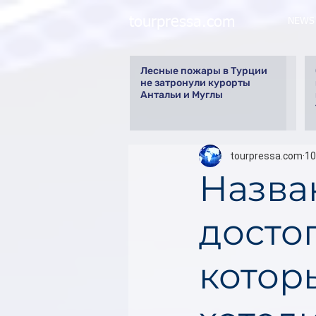
tourpressa.com
NEWS
Лесные пожары в Турции
не затронули курорты
Антальи и Муглы
tourpressa.com
10
Назва
досто
котор