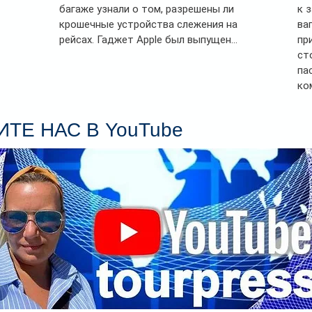
багаже узнали о том, разрешены ли
к 
крошечные устройства слежения на
ва
рейсах. Гаджет Apple был выпущен...
пр
ст
па
ко
Се
пл
ТЕ НАС В YouTube
гл
ин
сп
па
вр