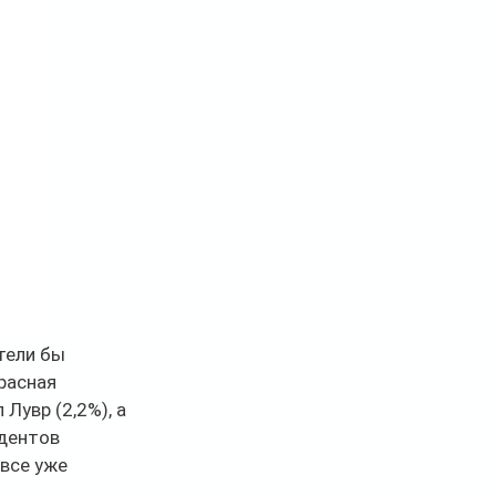
тели бы 
расная 
Лувр (2,2%), а 
дентов 
все уже 