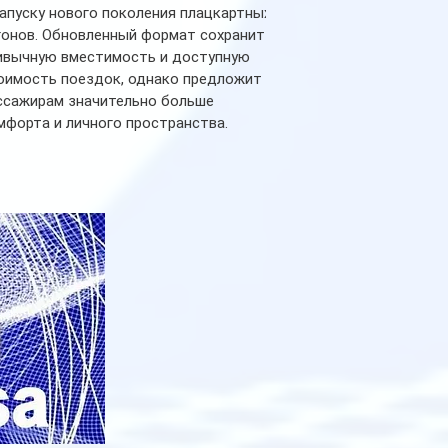
запуску нового поколения плацкартных
гонов. Обновленный формат сохранит
ивычную вместимость и доступную
оимость поездок, однако предложит
ссажирам значительно больше
мфорта и личного пространства.
рийное производство новых вагонов
анируется начать в 2027 году. Одним из
авных нововведений станут
дивидуальные шторки у каждого
ального места. Они позволят
ссажирам закрыть свою полку во
емя сна или отдыха, создав ощуще