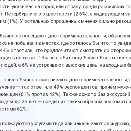
ть, указывая на город или страну: среди российских г
т-Петербург и его окрестности (2,6%), а лидирующим з
им (1%). У остальных опрошенных мнения сильно разош
обычно не посещают достопримечательности, объясняют
ока не побывали в местах, где хотелось бы что-то увиде
44% ответили, что предпочитают смотреть со стороны,
ходить не хотят. 13% не любят подобные объекты из-за
 людей, а 6% не устраивают высокие цены на входные б
оторые обычно осматривают достопримечательности, 
учение — так ответили 49% респондентов, причём мужч
женщин (61% против 42%). Также осмотр без экскурсий
юдям до 25 лет — среди них таким образом знакомятся 
остями 62%.
о пользуются услугами гида или заказывают экскурсию,
м этот вариант больше привлекает туристов 41 года и 