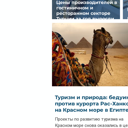
Цены производителей в
гостиничном и
ресторанном секторе
Турции за год выросли
почти на 32%
Туризм и природа: бедуи
против курорта Рас-Ханк
на Красном море в Египт
Проекты по развитию туризма на
Красном море снова оказались в ц