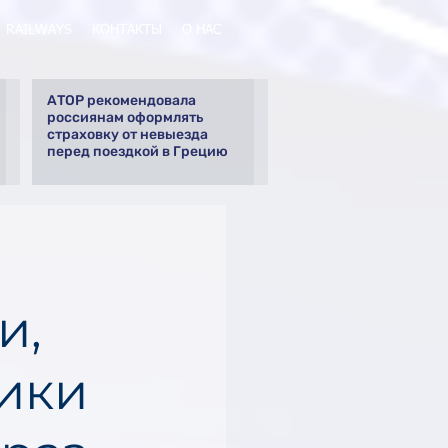
RAILWAYS
КОНТАКТЫ
О НАС
АТОР рекомендовала
россиянам оформлять
страховку от невыезда
перед поездкой в Грецию
и,
ики