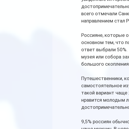
достопримечательнос
всего отмечали Санк
направлением стал Р
Россияне, которые 
основном тем, что п
ответ выбрали 50%. 
музея или собора за
большого скопления
Путешественники, к
самостоятельное из
такой вариант чаще 
нравится молодым л
достопримечательн
9,5% россиян обычн
чаще мужчин. В цело