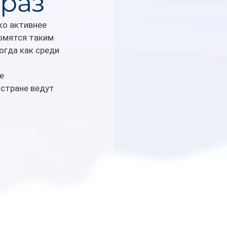
 раз
о активнее 
омятся таким 
огда как среди 
е 
стране ведут 