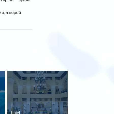
и, а порой 
hotel