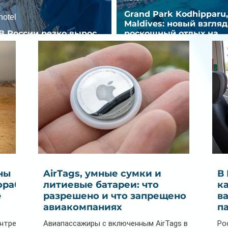
Grand Park Kodhipparu,
hotel
Maldives: новый взгляд
В России резко вырос
роскошный отдых на
спрос на отели без звезд
Мальдивах
ны
AirTags, умные сумки и
В
ораб
литиевые батареи: что
к
е
разрешено и что запрещено в
в
авиакомпаниях
п
ентре
Авиапассажиры с включенным AirTags в
Ро