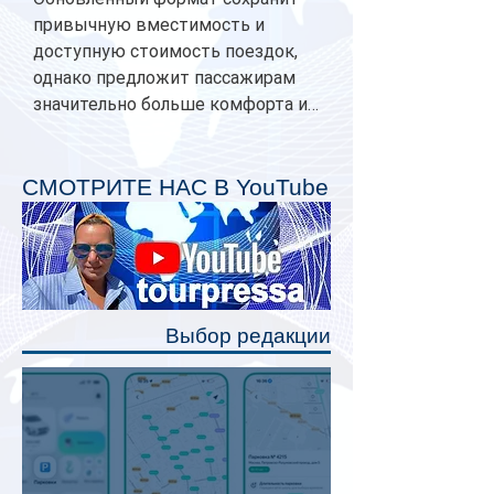
привычную вместимость и
доступную стоимость поездок,
однако предложит пассажирам
значительно больше комфорта и
личного пространства. Серийное
производство новых вагонов
планируется начать в 2027 году.
СМОТРИТЕ НАС В YouTube
Одним из главных нововведений
станут индивидуальные шторки у
каждого спального места. Они
позволят пассажирам закрыть свою
полку во время сна или отдыха,
Выбор редакции
создав ощуще