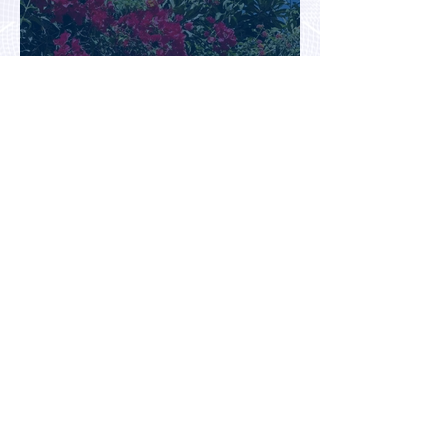
Перед Кипром вновь возникла
угроза прекращения
паромного сообщения с
Грецией
Биометрический контроль EES
вызвал очереди на границах
ЕС: систему начали временно
отключать