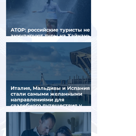
АТОР: российские туристы не
аннулируют туры на Хайнань
из-за тайфуна «Дельфин»
Италия, Мальдивы и Испания
стали самыми желанными
направлениями для
свадебного путешествия у
россиян