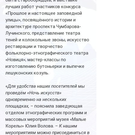
лучших работ участников конкурса 
«Прошлое и настоящее заповедной 
улицы», посвящённого истории и 
архитектуре проспекта Чумбарова-
Лучинского; представление театра 
теней и колокольные звоны, искусство 
реставрации и творчество 
фольклорно-этнографического театра 
«Новиця»; мастер-классы по 
изготовлению бутоньерки и выпечке 
лешуконских козуль.
«
Для удобства наших посетителей мы 
проведём «Ночь искусств» 
одновременно на нескольких 
площадках,
 – пояснила заведующая 
отделом этнографических программ и 
массовых мероприятий музея «Малые 
Корелы» Юлия Волова. – 
К нашим 
мероприятиям можно присоединиться в 