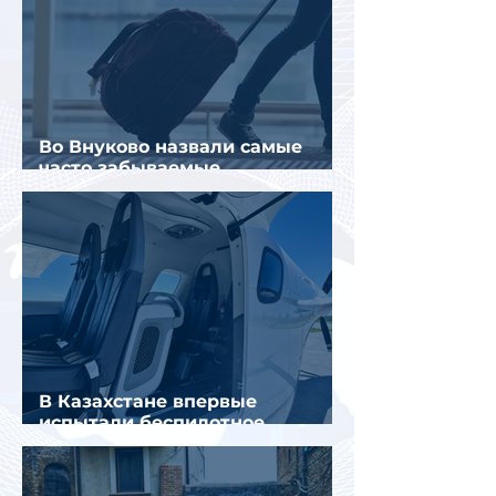
Во Внуково назвали самые
часто забываемые
пассажирами вещи
В Казахстане впервые
испытали беспилотное
аэротакси с пассажирами