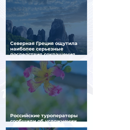
Северная Греция ощутила
наиболее серьезные
последствия сокращения
турпотока из России
Российские туроператоры
сообщили об усложнении
получения виз в Грецию