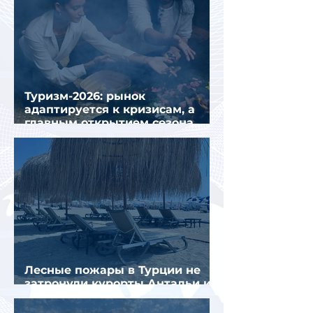
Туризм-2026: рынок
адаптируется к кризисам, а
главным открытием сезона
стал Вьетнам
Лесные пожары в Турции не
затронули курорты Антальи и
Муглы