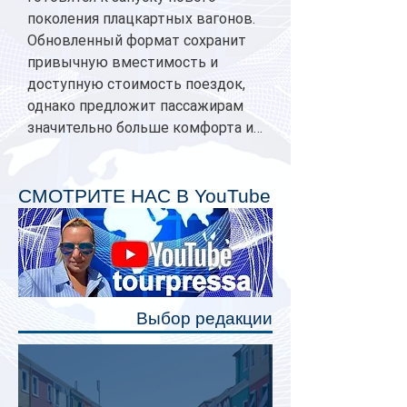
поколения плацкартных вагонов.
Обновленный формат сохранит
привычную вместимость и
доступную стоимость поездок,
однако предложит пассажирам
значительно больше комфорта и
личного пространства. Серийное
производство новых вагонов
планируется начать в 2027 году.
СМОТРИТЕ НАС В YouTube
Одним из главных нововведений
станут индивидуальные шторки у
каждого спального места. Они
позволят пассажирам закрыть свою
полку во время сна или отдыха,
Выбор редакции
создав ощуще