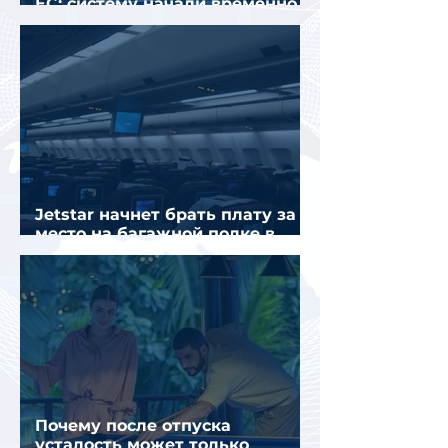
ЕС: систему начали временно
отключать
Jetstar начнет брать плату за
место на багажной полке в
салоне самолета
Почему после отпуска
усталость может только