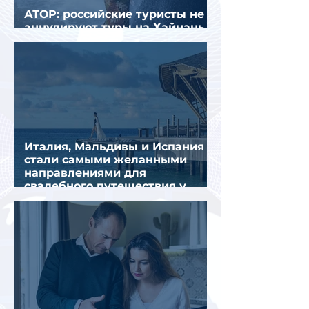
АТОР: российские туристы не
аннулируют туры на Хайнань
из-за тайфуна «Дельфин»
Италия, Мальдивы и Испания
стали самыми желанными
направлениями для
свадебного путешествия у
россиян