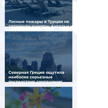
Лесные пожары в Турции не
затронули курорты Антальи и
Муглы
Северная Греция ощутила
наиболее серьезные
последствия сокращения
турпотока из России