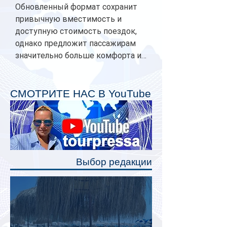
Обновленный формат сохранит
привычную вместимость и
доступную стоимость поездок,
однако предложит пассажирам
значительно больше комфорта и
личного пространства. Серийное
производство новых вагонов
планируется начать в 2027 году.
СМОТРИТЕ НАС В YouTube
Одним из главных нововведений
станут индивидуальные шторки у
каждого спального места. Они
позволят пассажирам закрыть свою
полку во время сна или отдыха,
Выбор редакции
создав ощуще