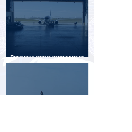
Россияне могут отправиться
прямыми рейсами в 34 страны
Белоруссия и Казахстан стали
лидерами среди зарубежных
направлений для летнего
отдыха россиян