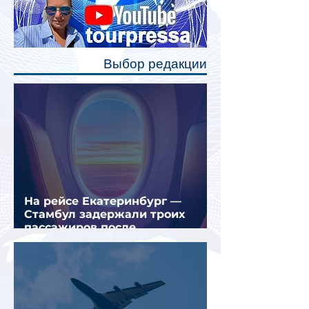
станут индивидуальные шторки у
каждого спального места. Они
позволят пассажирам закрыть свою
полку во время сна или отдыха,
Выбор редакции
создав ощуще
На рейсе Екатеринбург —
Стамбул задержали троих
пассажиров после
предполагаемой серии краж