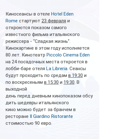
Киносеансы в отеле 
Hotel Eden 
Rome
 стартуют 
23 февраля
 и 
откроются показом самого 
известного фильма итальянского 
режиссера - “Сладкая жизнь”. 
Кинокартине в этом году исполняется 
80 лет. Кинотеатр 
Piccolo Cinema Eden
на 24 посадочных места откроется в 
лобби-баре отеля 
La Libreria
. Сеансы 
будут проходить по средам 
в 19:30
 и 
по воскресеньям 
в 15:30
 и 
19:30
. В 
выходной 
день перед дневным кинопоказом обсу
дить шедевры итальянского 
кино можно будет за бранчем в 
ресторане 
Il Giardino Ristorante
стоимостью 90 евро.