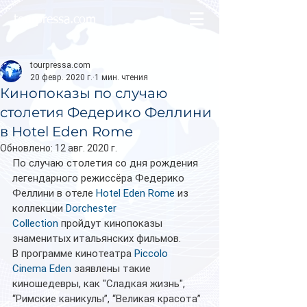
tourpressa.com
tourpressa.com
20 февр. 2020 г.
1 мин. чтения
Кинопоказы по случаю
столетия Федерико Феллини
в Hotel Eden Rome
Обновлено:
12 авг. 2020 г.
По случаю столетия со дня рождения 
легендарного режиссёра Федерико 
Феллини в отеле 
Hotel Eden Rome
 из 
коллекции 
Dorchester 
Collection
 пройдут кинопоказы 
знаменитых итальянских фильмов. 
В программе кинотеатра 
Piccolo 
Cinema Eden
 заявлены такие 
киношедевры, как "Сладкая жизнь", 
“Римские каникулы”, “Великая красота” 