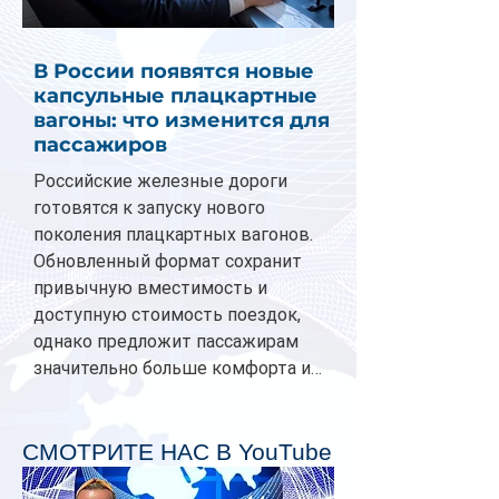
В России появятся новые
капсульные плацкартные
вагоны: что изменится для
пассажиров
Российские железные дороги
готовятся к запуску нового
поколения плацкартных вагонов.
Обновленный формат сохранит
привычную вместимость и
доступную стоимость поездок,
однако предложит пассажирам
значительно больше комфорта и
личного пространства. Серийное
производство новых вагонов
планируется начать в 2027 году.
СМОТРИТЕ НАС В YouTube
Одним из главных нововведений