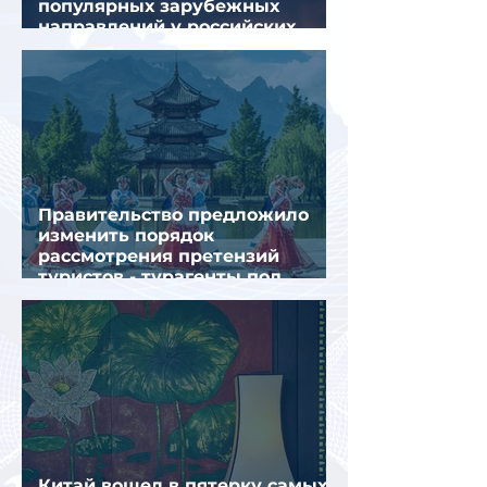
популярных зарубежных
направлений у российских
туристов летом
Правительство предложило
изменить порядок
рассмотрения претензий
туристов - турагенты под
ударом!
Китай вошел в пятерку самых