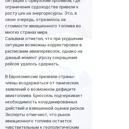
ситуация с Ормузским проливом, где 
ограничения судоходства привели к 
росту цен на энергоресурсы. Это, в 
свою очередь, отразилось на 
стоимости авиационного топлива во 
многих странах мира.
Сальвини отметил, что при ухудшении 
ситуации возможны корректировки в 
расписании авиаперевозок, однако на 
данный момент угрозу сокращения 
рейсов удалось сдержать.
В Еврокомиссии призвали страны-
члены воздержаться от панических 
заявлений о возможном дефиците 
авиатоплива. Брюссель подчеркивает 
необходимость координированных 
действий и взвешенной оценки рисков. 
Эксперты отмечают, что рынок 
авиационного топлива остается 
чувствительным к геополитическим 