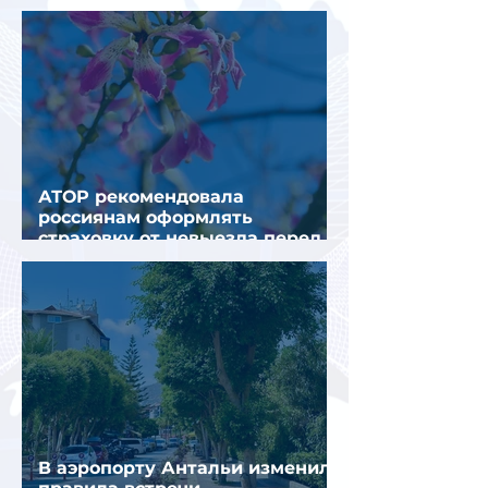
получения виз в Грецию
АТОР рекомендовала
россиянам оформлять
страховку от невыезда перед
поездкой в Грецию
В аэропорту Антальи изменили