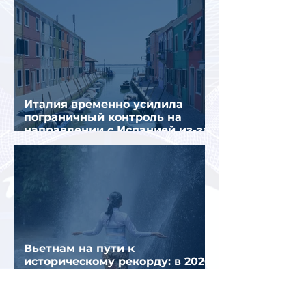
Италия временно усилила
пограничный контроль на
направлении с Испанией из-за
миграционного кризиса
Вьетнам на пути к
историческому рекорду: в 2026
году страну могут посетить
более миллиона российских
туристов