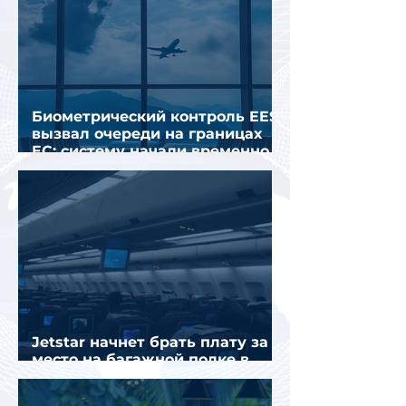
Биометрический контроль EES
вызвал очереди на границах
ЕС: систему начали временно
отключать
Jetstar начнет брать плату за
место на багажной полке в
салоне самолета