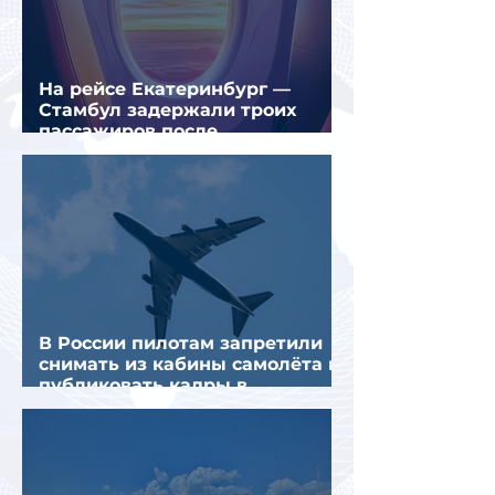
На рейсе Екатеринбург —
Стамбул задержали троих
пассажиров после
предполагаемой серии краж
В России пилотам запретили
снимать из кабины самолёта и
публиковать кадры в
интернете