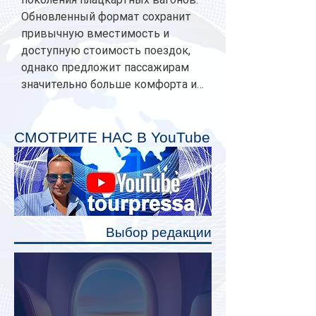
Обновленный формат сохранит
привычную вместимость и
доступную стоимость поездок,
однако предложит пассажирам
значительно больше комфорта и
личного пространства. Серийное
производство новых вагонов
планируется начать в 2027 году.
СМОТРИТЕ НАС В YouTube
Одним из главных нововведений
станут индивидуальные шторки у
каждого спального места. Они
позволят пассажирам закрыть свою
полку во время сна или отдыха,
Выбор редакции
создав ощуще