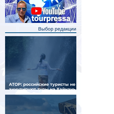
станут индивидуальные шторки у
каждого спального места. Они
позволят пассажирам закрыть свою
полку во время сна или отдыха,
Выбор редакции
создав ощуще
АТОР: российские туристы не
аннулируют туры на Хайнань
из-за тайфуна «Дельфин»