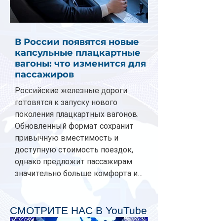
В России появятся новые
капсульные плацкартные
вагоны: что изменится для
пассажиров
Российские железные дороги
готовятся к запуску нового
поколения плацкартных вагонов.
Обновленный формат сохранит
привычную вместимость и
доступную стоимость поездок,
однако предложит пассажирам
значительно больше комфорта и
личного пространства. Серийное
производство новых вагонов
планируется начать в 2027 году.
СМОТРИТЕ НАС В YouTube
Одним из главных нововведений