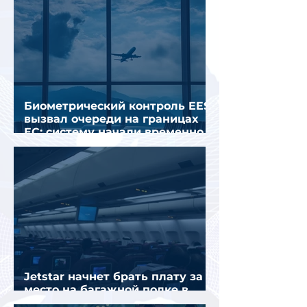
Биометрический контроль EES
вызвал очереди на границах
ЕС: систему начали временно
отключать
Jetstar начнет брать плату за
место на багажной полке в
салоне самолета