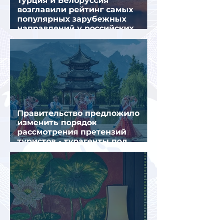
Турция и Белоруссия
возглавили рейтинг самых
популярных зарубежных
направлений у российских
туристов летом
Правительство предложило
изменить порядок
рассмотрения претензий
туристов - турагенты под
ударом!