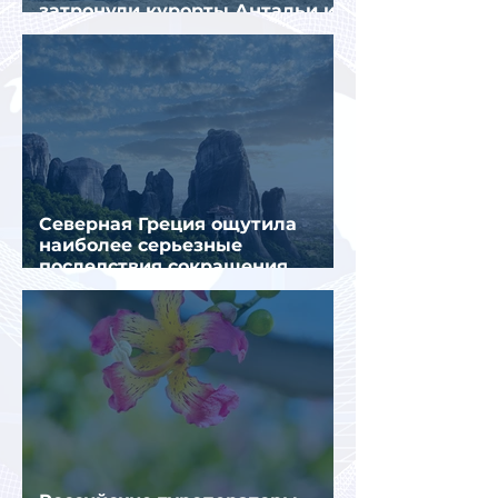
затронули курорты Антальи и
Муглы
Северная Греция ощутила
наиболее серьезные
последствия сокращения
турпотока из России