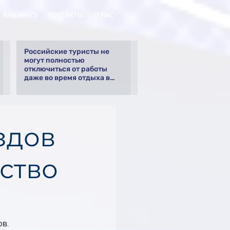
RAILWAYS
КОНТАКТЫ
О НАС
Российские туристы не
могут полностью
отключиться от работы
даже во время отдыха в
Турции
здов
ство
ов.