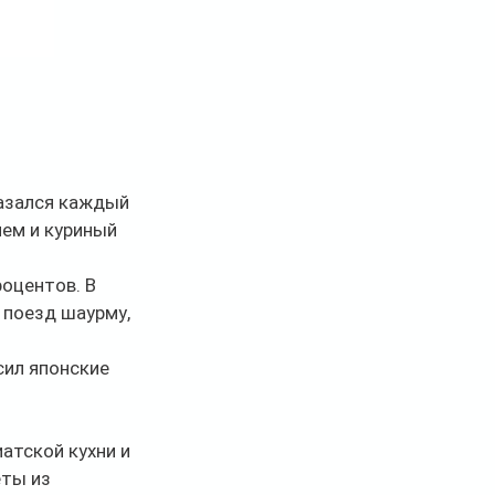
азался каждый 
ем и куриный 
оцентов. В 
 поезд шаурму, 
ил японские 
тской кухни и 
ты из 