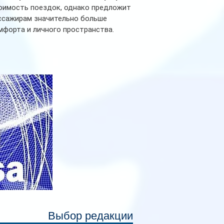
оимость поездок, однако предложит
ссажирам значительно больше
мфорта и личного пространства.
рийное производство новых вагонов
анируется начать в 2027 году. Одним из
авных нововведений станут
дивидуальные шторки у каждого
ального места. Они позволят
ссажирам закрыть свою полку во
емя сна или отдыха, создав ощуще
Выбор редакции