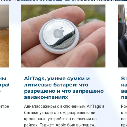
Турции за год выросли
В России резко вырос
почти на 32%
спрос на отели без зве
ны
AirTags, умные сумки и
В
ораб
литиевые батареи: что
к
е
разрешено и что запрещено в
в
авиакомпаниях
п
ентре
Авиапассажиры с включенным AirTags в
Ро
багаже узнали о том, разрешены ли
к 
крошечные устройства слежения на
ва
рейсах. Гаджет Apple был выпущен...
пр