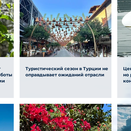
т
Туристический сезон в Турции не
Цен
аботы
оправдывает ожиданий отрасли
но
ии
ко