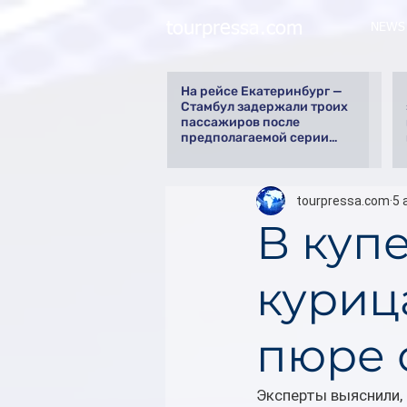
tourpressa.com
NEWS
На рейсе Екатеринбург —
Стамбул задержали троих
пассажиров после
предполагаемой серии
краж
tourpressa.com
5 
В куп
куриц
пюре 
Эксперты выяснили,