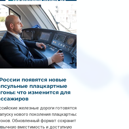
роскошный отдых на
зд
Мальдивах
 России появятся новые
апсульные плацкартные
агоны: что изменится для
ассажиров
ссийские железные дороги готовятся
запуску нового поколения плацкартных
гонов. Обновленный формат сохранит
ивычную вместимость и доступную