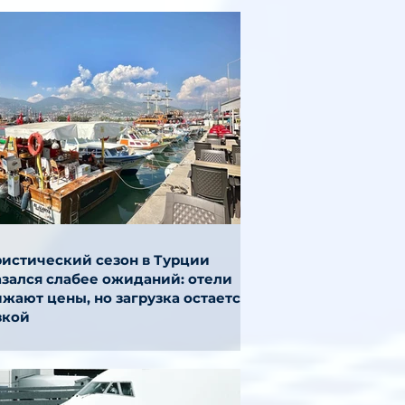
ристический сезон в Турции
азался слабее ожиданий: отели
жают цены, но загрузка остается
зкой