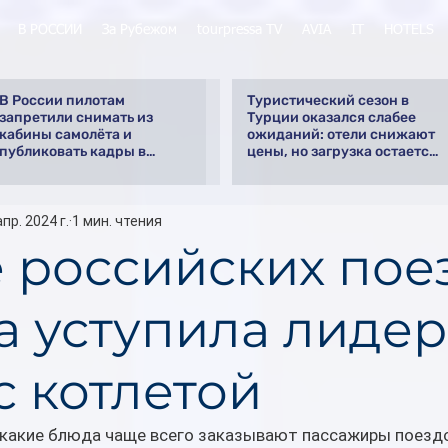
В РОССИИ
За Рубежом
tourpressa TV
AVIA
IT
HOTELS
В России пилотам
Туристический сезон в
запретили снимать из
Турции оказался слабее
кабины самолёта и
ожиданий: отели снижают
публиковать кадры в
цены, но загрузка остается
интернете
низкой
апр. 2024 г.
1 мин. чтения
е российских пое
а уступила лидер
с котлетой
 какие блюда чаще всего заказывают пассажиры поезд