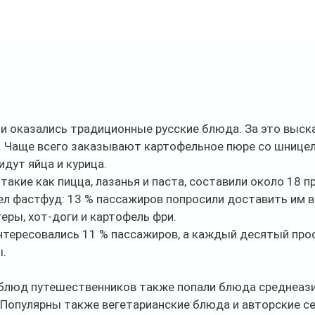
 оказались традиционные русские блюда. За это выск
. Чаще всего заказывают картофельное пюре со шницел
 идут яйца и курица.
акие как пицца, лазанья и паста, составили около 18 пр
л фастфуд: 13 % пассажиров попросили доставить им в
геры, хот-доги и картофель фри.
нтересовались 11 % пассажиров, а каждый десятый прос
ы.
блюд путешественников также попали блюда среднеазиа
Популярны также вегетарианские блюда и авторские се