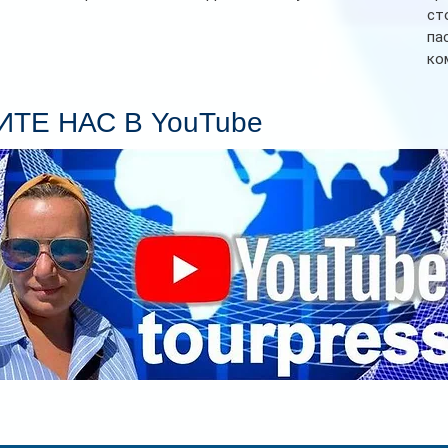
ст
па
ко
Се
пл
ТЕ НАС В YouTube
гл
ин
сп
па
вр