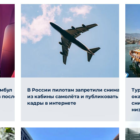
амбул
В России пилотам запретили снимать
Ту
 после
из кабины самолёта и публиковать
ок
кадры в интернете
сни
ни