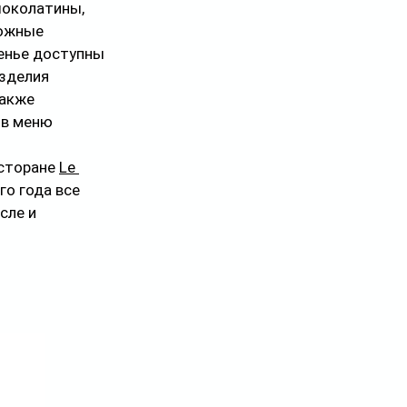
шоколатины, 
ожные 
енье доступны 
Изделия 
акже 
 в меню 
сторане 
Le 
го года все 
сле и 