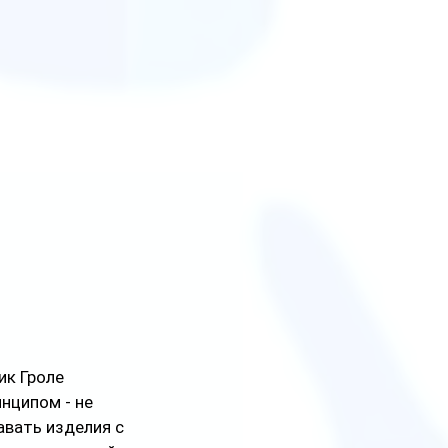
ик Гроле 
нципом - не 
авать изделия с 