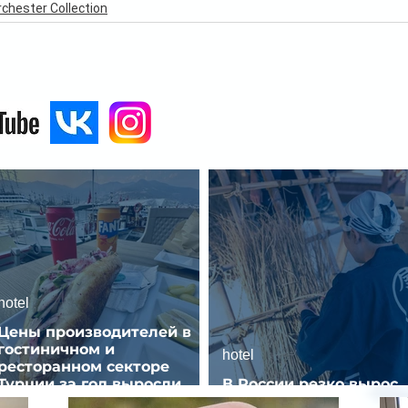
chester Collection
hotel
Цены производителей в
гостиничном и
hotel
ресторанном секторе
Турции за год выросли
В России резко вырос
почти на 32%
спрос на отели без зве