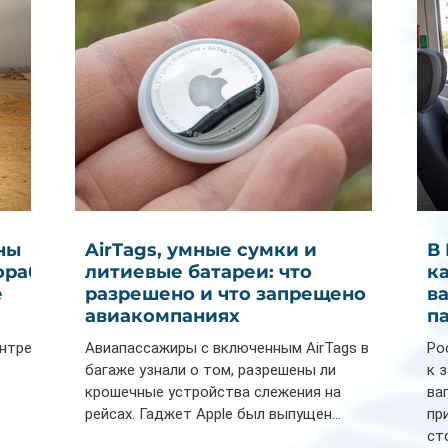
ны
AirTags, умные сумки и
В
ораб
литиевые батареи: что
к
е
разрешено и что запрещено в
в
авиакомпаниях
п
ентре
Авиапассажиры с включенным AirTags в
Ро
багаже узнали о том, разрешены ли
к 
крошечные устройства слежения на
ва
рейсах. Гаджет Apple был выпущен...
пр
ст