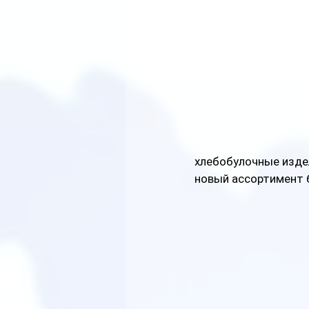
хлебобулочные издел
новый ассортимент б