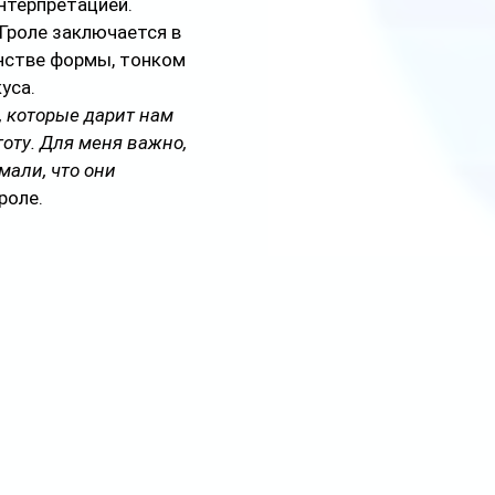
нтерпретацией. 
Гроле заключается в 
нстве формы, тонком 
уса. 
 которые дарит нам 
оту. Для меня важно, 
али, что они 
Гроле.