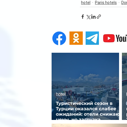
hotel
Paris hotels
Dor
hotel
Туристический сезон в
Турции оказался слабее
ожиданий: отели снижают
цены, но загрузка
остается низкой