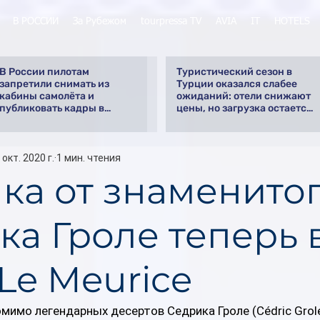
В РОССИИ
За Рубежом
tourpressa TV
AVIA
IT
HOTELS
В России пилотам
Туристический сезон в
запретили снимать из
Турции оказался слабее
кабины самолёта и
ожиданий: отели снижают
публиковать кадры в
цены, но загрузка остается
интернете
низкой
 окт. 2020 г.
1 мин. чтения
ка от знаменито
ка Гроле теперь 
Le Meurice
омимо легендарных десертов Седрика Гроле (Cédric Grole