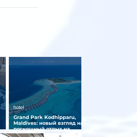
hotel
Grand Park Kodhipparu,
Maldives: новый взгляд на
роскошный отдых на
зд
Мальдивах