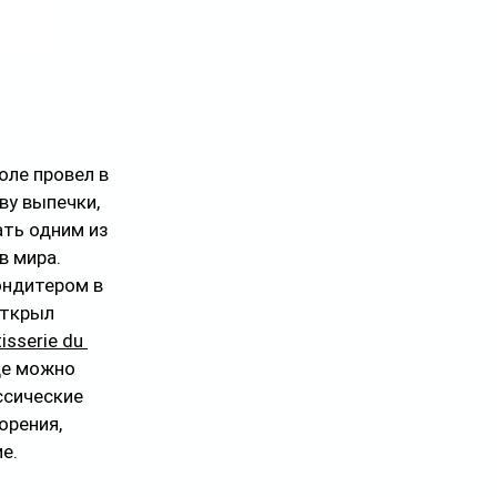
оле провел в 
ву выпечки, 
ать одним из 
 мира. 
ндитером в 
открыл 
isserie du 
где можно 
сические 
рения, 
е.