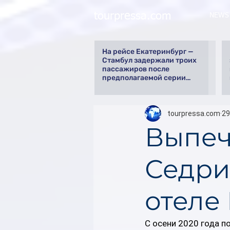
tourpressa.com
NEWS
На рейсе Екатеринбург —
Стамбул задержали троих
пассажиров после
предполагаемой серии
краж
tourpressa.com
29
Выпеч
Седри
отеле 
С осени 2020 года п