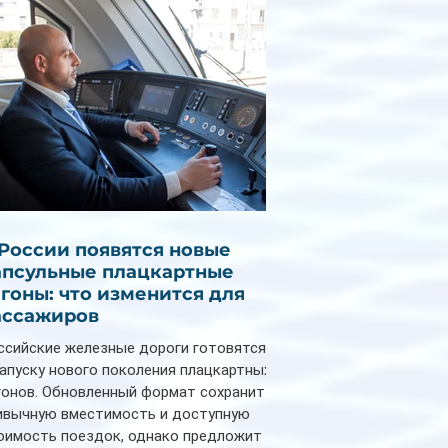
 России появятся новые
апсульные плацкартные
агоны: что изменится для
ассажиров
ссийские железные дороги готовятся
запуску нового поколения плацкартных
гонов. Обновленный формат сохранит
ивычную вместимость и доступную
оимость поездок, однако предложит