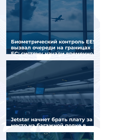
Биометрический контроль EES
вызвал очереди на границах
ЕС: систему начали временно
отключать
Jetstar начнет брать плату за
место на багажной полке в
салоне самолета