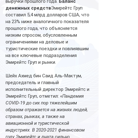
выручки прошлого года. 
Баланс 
денежных средств
Эмирейтс Груп 
составил 5,4 млрд долларов США, что 
на 23% ниже аналогичного показателя 
прошлого года, что объясняется 
низким спросом, обусловленным 
ограничениями на деловые и 
туристические поездки и повлиявшим 
на все ключевые подразделения 
Эмирейтс Груп и рынки.
Шейх Ахмед бин Саид Аль-Мактум, 
председатель и главный 
исполнительный директор Эмирейтс и 
Эмирейтс Груп, отметил: «
Пандемия 
COVID-19 до сих пор тяжелейшим 
образом отражается на жизнях людей, 
странах, рынках, а также на 
авиационной и туристической 
индустриях. В 2020-2021 финансовом 
году Эмирейтс и дната сильно 