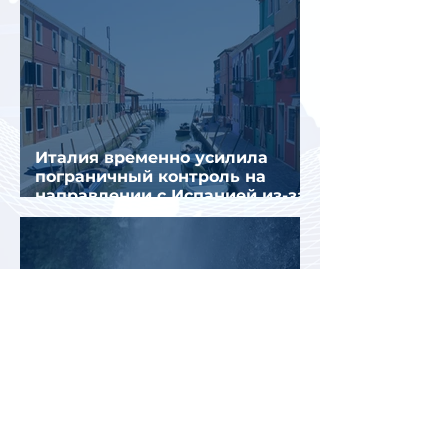
Италия временно усилила
пограничный контроль на
направлении с Испанией из-за
миграционного кризиса
Вьетнам на пути к
историческому рекорду: в 2026
году страну могут посетить
более миллиона российских
туристов