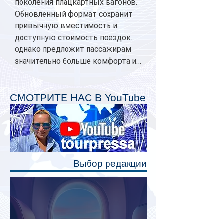
поколения плацкартных вагонов.
Обновленный формат сохранит
привычную вместимость и
доступную стоимость поездок,
однако предложит пассажирам
значительно больше комфорта и
личного пространства. Серийное
производство новых вагонов
планируется начать в 2027 году.
СМОТРИТЕ НАС В YouTube
Одним из главных нововведений
станут индивидуальные шторки у
каждого спального места. Они
позволят пассажирам закрыть свою
полку во время сна или отдыха,
Выбор редакции
создав ощуще