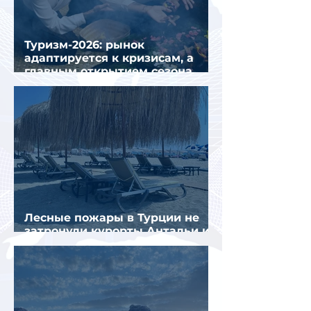
Туризм-2026: рынок
адаптируется к кризисам, а
главным открытием сезона
стал Вьетнам
Лесные пожары в Турции не
затронули курорты Антальи и
Муглы