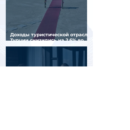
Доходы туристической отрасли
Турции снизились на 2,6% во
втором квартале 2026 года
АТОР: аномальная жара не
снизила интерес россиян к
летнему отдыху в Европе