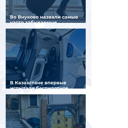
Во Внуково назвали самые
часто забываемые
пассажирами вещи
В Казахстане впервые
испытали беспилотное
аэротакси с пассажирами