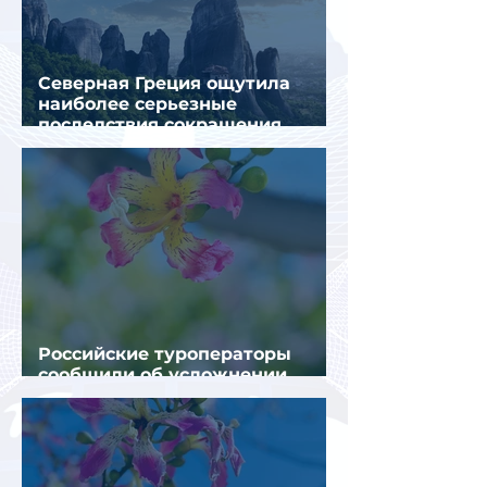
Северная Греция ощутила
наиболее серьезные
последствия сокращения
турпотока из России
Российские туроператоры
сообщили об усложнении
получения виз в Грецию