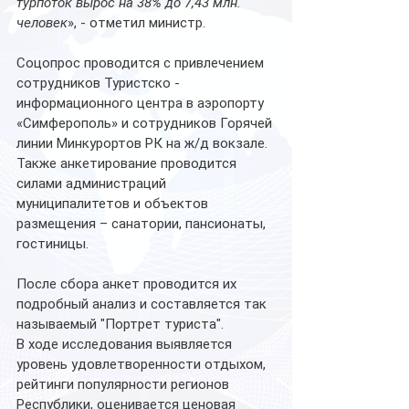
турпоток вырос на 38% до 7,43 млн. 
человек
», - отметил министр.
Соцопрос проводится с привлечением 
сотрудников Туристско - 
информационного центра в аэропорту 
«Симферополь» и сотрудников Горячей 
линии Минкурортов РК на ж/д вокзале. 
Также анкетирование проводится 
силами администраций 
муниципалитетов и объектов 
размещения – санатории, пансионаты, 
гостиницы.
После сбора анкет проводится их 
подробный анализ и составляется так 
называемый "Портрет туриста". 
В ходе исследования выявляется 
уровень удовлетворенности отдыхом, 
рейтинги популярности регионов 
Республики, оценивается ценовая 