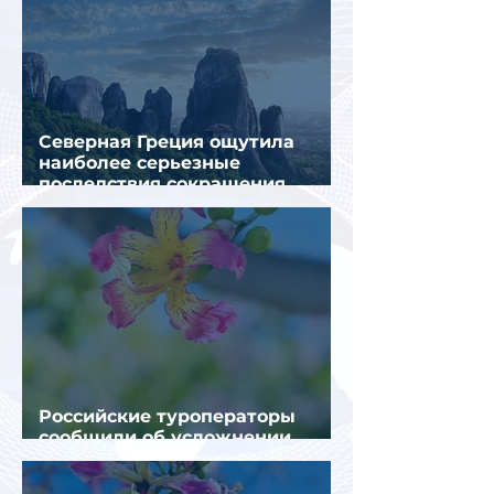
Северная Греция ощутила
наиболее серьезные
последствия сокращения
турпотока из России
Российские туроператоры
сообщили об усложнении
получения виз в Грецию