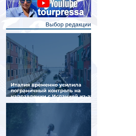
каждого спального места. Они
позволят пассажирам закрыть свою
полку во время сна или отдыха,
Выбор редакции
создав ощуще
Италия временно усилила
пограничный контроль на
направлении с Испанией из-за
миграционного кризиса