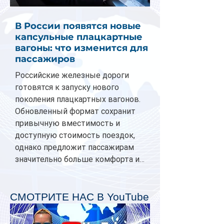
В России появятся новые
капсульные плацкартные
вагоны: что изменится для
пассажиров
Российские железные дороги
готовятся к запуску нового
поколения плацкартных вагонов.
Обновленный формат сохранит
привычную вместимость и
доступную стоимость поездок,
однако предложит пассажирам
значительно больше комфорта и
личного пространства. Серийное
производство новых вагонов
планируется начать в 2027 году.
СМОТРИТЕ НАС В YouTube
Одним из главных нововведений
станут индивидуальные шторки у