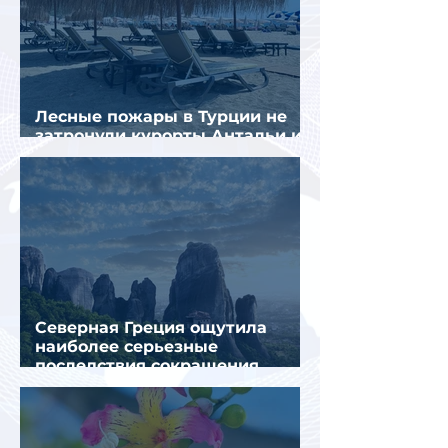
Лесные пожары в Турции не
затронули курорты Антальи и
Муглы
Северная Греция ощутила
наиболее серьезные
последствия сокращения
турпотока из России