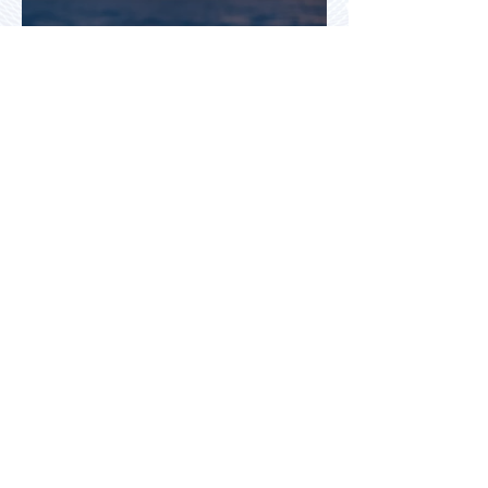
Турция и Белоруссия
возглавили рейтинг самых
популярных зарубежных
направлений у российских
туристов летом
Правительство предложило
изменить порядок
рассмотрения претензий
туристов - турагенты под
ударом!