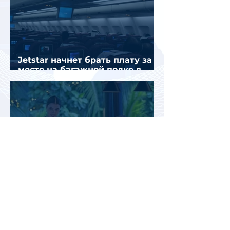
Jetstar начнет брать плату за
место на багажной полке в
салоне самолета
Почему после отпуска
усталость может только
усилиться: эксперты
объяснили причины