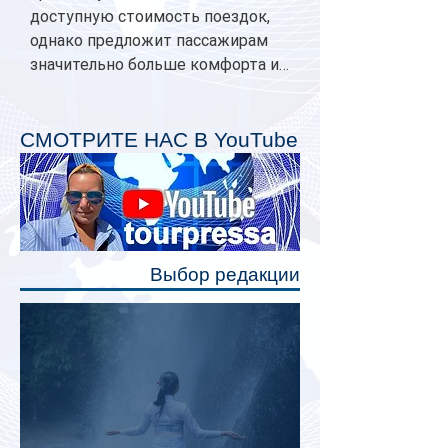
доступную стоимость поездок,
однако предложит пассажирам
значительно больше комфорта и
личного пространства. Серийное
производство новых вагонов
планируется начать в 2027 году.
СМОТРИТЕ НАС В YouTube
Одним из главных нововведений
станут индивидуальные шторки у
каждого спального места. Они
позволят пассажирам закрыть свою
полку во время сна или отдыха,
Выбор редакции
создав ощуще