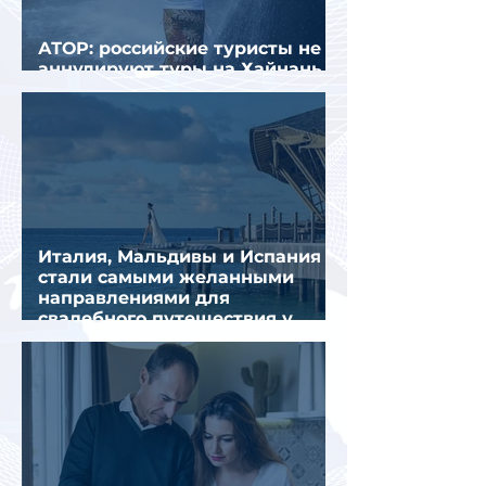
АТОР: российские туристы не
аннулируют туры на Хайнань
из-за тайфуна «Дельфин»
Италия, Мальдивы и Испания
стали самыми желанными
направлениями для
свадебного путешествия у
россиян